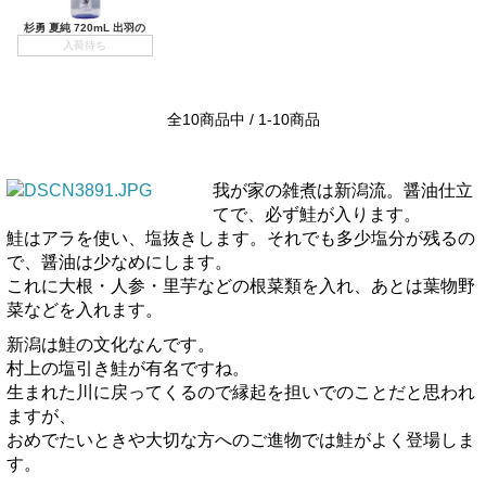
杉勇 夏純 720mL 出羽の
入荷待ち
全10商品中 / 1-10商品
我が家の雑煮は新潟流。醤油仕立
てで、必ず鮭が入ります。
鮭はアラを使い、塩抜きします。それでも多少塩分が残るの
で、醤油は少なめにします。
これに大根・人参・里芋などの根菜類を入れ、あとは葉物野
菜などを入れます。
新潟は鮭の文化なんです。
村上の塩引き鮭が有名ですね。
生まれた川に戻ってくるので縁起を担いでのことだと思われ
ますが、
おめでたいときや大切な方へのご進物では鮭がよく登場しま
す。