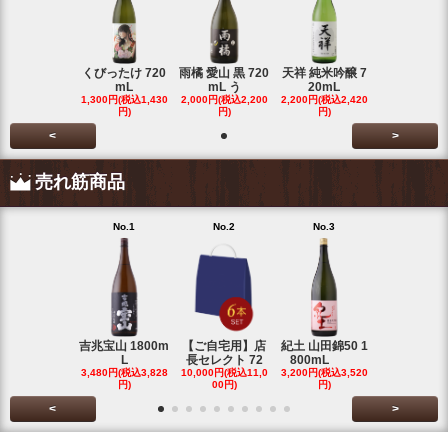
くびったけ 720
雨橘 愛山 黒 720
天祥 純米吟醸 7
mL
mL う
20mL
1,300円(税込1,430
2,000円(税込2,200
2,200円(税込2,420
円)
円)
円)
<
>
売れ筋商品
No.1
No.2
No.3
No.4
吉兆宝山 1800m
【ご自宅用】店
紀土 山田錦50 1
富乃宝山 18
L
長セレクト 72
800mL
L 芋 2
3,480円(税込3,828
10,000円(税込11,0
3,200円(税込3,520
3,480円(税込3
円)
00円)
円)
円)
<
>