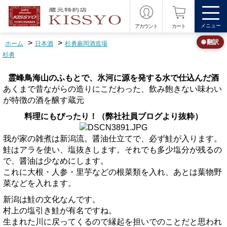
メニュー
アカウント
カート
>
>
🌐 翻訳
ホーム
日本酒
杉勇蕨岡酒造場
杉勇
霊峰鳥海山のふもとで、氷河に源を発する水で仕込んだ酒
あくまで昔ながらの造りにこだわった、飲み飽きない味わい
が特徴の酒を醸す蔵元
料理にもぴったり！（弊社社員ブログより抜粋）
我が家の雑煮は新潟流。醤油仕立てで、必ず鮭が入ります。
鮭はアラを使い、塩抜きします。それでも多少塩分が残るの
で、醤油は少なめにします。
これに大根・人参・里芋などの根菜類を入れ、あとは葉物野
菜などを入れます。
新潟は鮭の文化なんです。
村上の塩引き鮭が有名ですね。
生まれた川に戻ってくるので縁起を担いでのことだと思われ