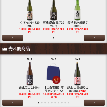
くびったけ 720
雨橘 愛山 黒 720
天祥 純米吟醸 7
mL
mL う
20mL
1,300円(税込1,430
2,000円(税込2,200
2,200円(税込2,420
円)
円)
円)
<
>
売れ筋商品
No.1
No.2
No.3
No.4
吉兆宝山 1800m
【ご自宅用】店
紀土 山田錦50 1
富乃宝山 18
L
長セレクト 72
800mL
L 芋 2
3,480円(税込3,828
10,000円(税込11,0
3,200円(税込3,520
3,480円(税込3
円)
00円)
円)
円)
<
>