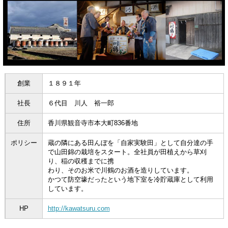
創業
１８９１年
社長
６代目 川人 裕一郎
住所
香川県観音寺市本大町836番地
ポリシー
蔵の隣にある田んぼを「自家実験田」として自分達の手
で山田錦の栽培をスタート。全社員が田植えから草刈
り、稲の収穫までに携
わり、そのお米で川鶴のお酒を造りしています。
かつて防空壕だったという地下室を冷貯蔵庫として利用
しています。
HP
http://kawatsuru.com