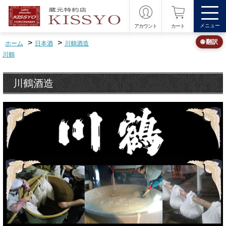
メニュー
アカウント
カート
>
>
🌐 翻訳
ホーム
日本酒
川鶴酒造
川鶴
川鶴酒造