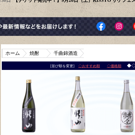
6月30日
【チケット発売中！】9月26日（土）KISSYO サケフ
ホーム
焼酎
千曲錦酒造
◆
[並び順を変更]
◇おすすめ順
◇価格順