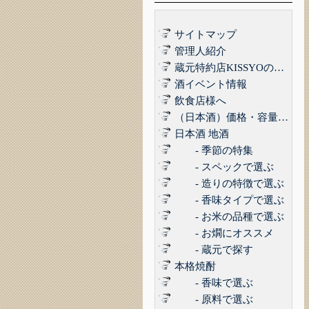
サイトマップ
管理人紹介
蔵元特約店KISSYOの品質管理について｜最高の品質でお届けするために
酒イベント情報
飲食店様へ
（日本酒）価格・容量で選ぶ
日本酒 地酒
- 季節の特集
- スペックで選ぶ
- 造りの特徴で選ぶ
- 香味タイプで選ぶ
- お米の品種で選ぶ
- お燗にオススメ
- 蔵元で探す
本格焼酎
- 香味で選ぶ
- 原料で選ぶ