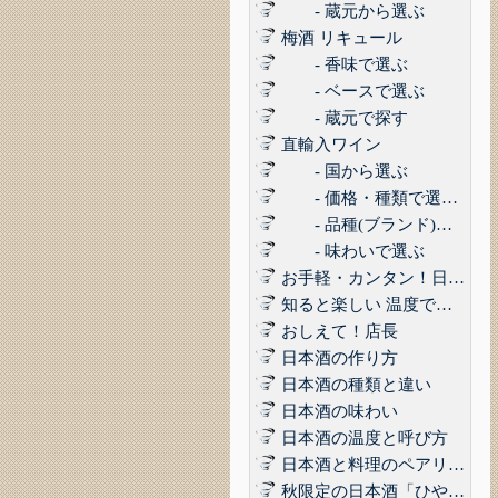
- 蔵元から選ぶ
梅酒 リキュール
- 香味で選ぶ
- ベースで選ぶ
- 蔵元で探す
直輸入ワイン
- 国から選ぶ
- 価格・種類で選ぶ(赤,白,ロゼ,スパークリング)
- 品種(ブランド)で選ぶ
- 味わいで選ぶ
お手軽・カンタン！日本酒に合うコンビニおつまみ3選 Vol.1
知ると楽しい 温度で楽しむ日本酒
おしえて！店長
日本酒の作り方
日本酒の種類と違い
日本酒の味わい
日本酒の温度と呼び方
日本酒と料理のペアリング
秋限定の日本酒「ひやおろし」