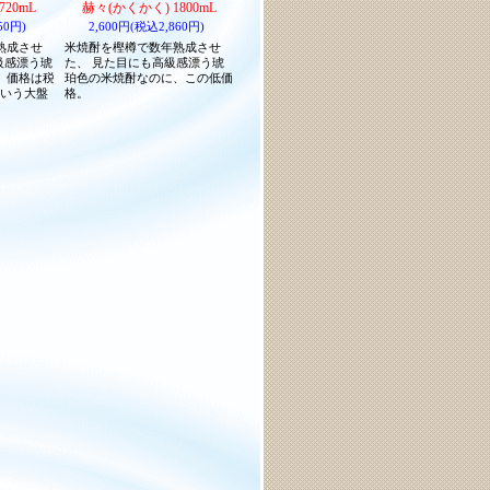
720mL
赫々(かくかく) 1800mL
50円)
2,600円(税込2,860円)
熟成させ
米焼酎を樫樽で数年熟成させ
級感漂う琥
た、 見た目にも高級感漂う琥
、価格は税
珀色の米焼酎なのに、この低価
という大盤
格。