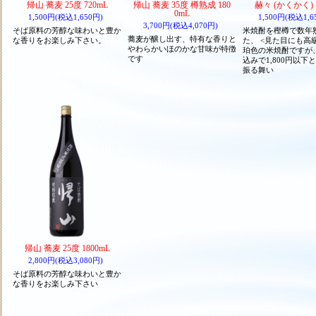
帰山 蕎麦 25度 720mL
帰山 蕎麦 35度 樽熟成 180
赫々 (かくかく) 
0mL
1,500円(税込1,650円)
1,500円(税込1,6
3,700円(税込4,070円)
そば原料の芳醇な味わいと豊か
米焼酎を樫樽で数年
蕎麦が醸し出す、特有な香りと
な香りをお楽しみ下さい。
た、 <見た目にも高
やわらかいほのかな甘味が特徴
珀色の米焼酎ですが
です
込みで1,800円以下
振る舞い
帰山 蕎麦 25度 1800mL
2,800円(税込3,080円)
そば原料の芳醇な味わいと豊か
な香りをお楽しみ下さい