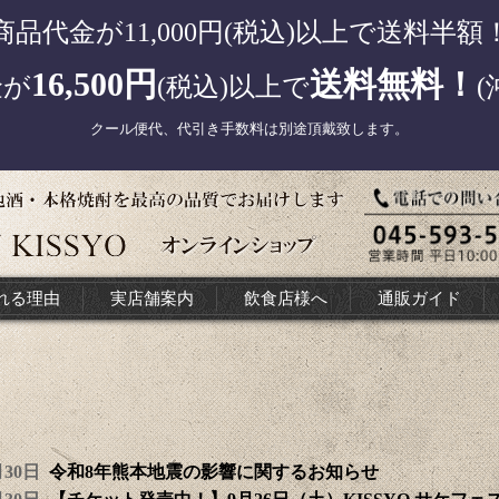
商品代金が11,000円(税込)以上で送料半額
16,500円
送料無料！
金が
(税込)以上で
(
クール便代、代引き手数料は別途頂戴致します。
れる理由
実店舗案内
飲食店様へ
通販ガイド
7月30日
令和8年熊本地震の影響に関するお知らせ