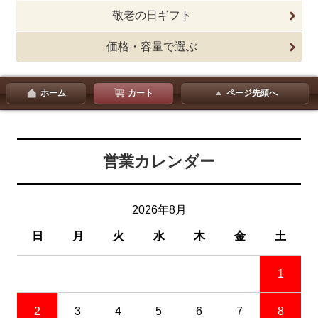
敬老の日ギフト
価格・容量で選ぶ
ホーム
カート
ページ先頭へ
営業カレンダー
2026年8月
日
月
火
水
木
金
土
1
2
3
4
5
6
7
8