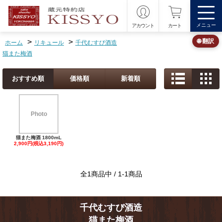
メニュー
アカウント
カート
>
>
🌐 翻訳
ホーム
リキュール
千代むすび酒造
猫また梅酒
おすすめ順
価格順
新着順
Photo
猫また梅酒 1800mL
2,900円(税込3,190円)
全1商品中 / 1-1商品
千代むすび酒造
猫また梅酒