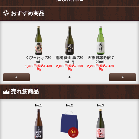
おすすめ商品
くびったけ 720
雨橘 愛山 黒 720
天祥 純米吟醸 7
mL
mL う
20mL
1,300円(税込1,430
2,000円(税込2,200
2,200円(税込2,420
円)
円)
円)
<
>
売れ筋商品
No.1
No.2
No.3
No.4