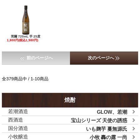
莞爾 720mL 芋 25度
1,800円(税込1,980円)
前のページへ
次のページへ
全379商品中 / 1-10商品
焼酎
若潮酒造
GLOW、若潮
西酒造
宝山シリーズ 天使の誘惑
国分酒造
いも麹芋 蔓無源氏
小牧醸造
小牧 轟の露 一尚