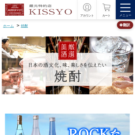
メニュー
アカウント
カート
>
🌐 翻訳
ホーム
焼酎
季節の酒 夏