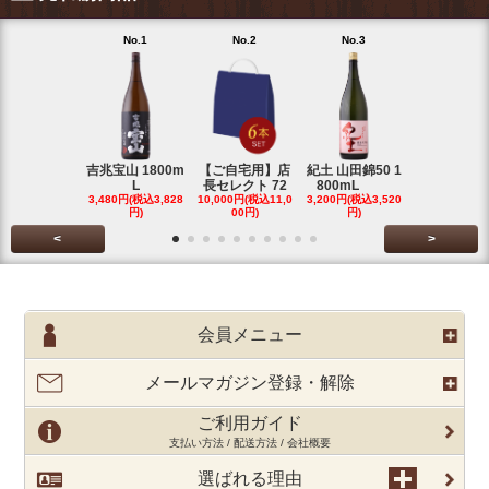
No.1
No.2
No.3
No.4
吉兆宝山 1800m
【ご自宅用】店
紀土 山田錦50 1
富乃宝山 18
L
長セレクト 72
800mL
L 芋 2
3,480円(税込3,828
10,000円(税込11,0
3,200円(税込3,520
3,480円(税込3
円)
00円)
円)
円)
<
>
会員メニュー
メールマガジン登録・解除
ご利用ガイド
支払い方法 / 配送方法 / 会社概要
選ばれる理由