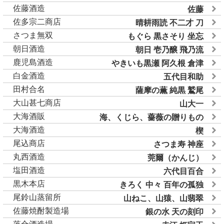
佐藤酒造
佐藤
佐多宗二商店
晴耕雨読 不二才 刀
さつま無双
もぐら 黒さそり 坐忘
朝日酒造
朝日 壱乃醸 飛乃流
鹿児島酒造
やきいも黒瀬 阿久根 倉津
白金酒造
五代目和助
田村合名
薩摩の薫 純黒 鷲尾
大山甚七商店
山大一
大海酒販
海、くじら、薔薇の贈りもの
大海酒造
楔
尾込商店
さつま寿 神座
丸西酒造
莞爾（かんじ）
塩田酒造
六代目百合
黒木本店
きろく 中々 百年の孤独
尾鈴山蒸留所
山ねこ、山猿、山翡翠
佐藤焼酎製造場
銀の水 天の刻印