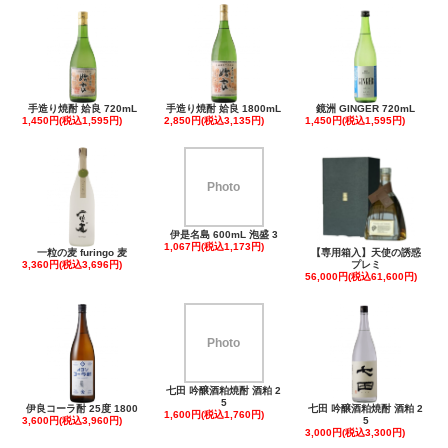
手造り焼酎 姶良 720mL
手造り焼酎 姶良 1800mL
鏡洲 GINGER 720mL
1,450円(税込1,595円)
2,850円(税込3,135円)
1,450円(税込1,595円)
Photo
伊是名島 600mL 泡盛 3
1,067円(税込1,173円)
一粒の麦 furingo 麦
【専用箱入】天使の誘惑
3,360円(税込3,696円)
プレミ
56,000円(税込61,600円)
Photo
七田 吟醸酒粕焼酎 酒粕 2
5
伊良コーラ酎 25度 1800
七田 吟醸酒粕焼酎 酒粕 2
1,600円(税込1,760円)
3,600円(税込3,960円)
5
3,000円(税込3,300円)