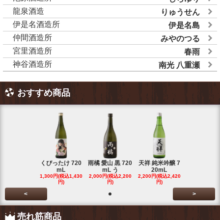
龍泉酒造
りゅうせん
伊是名酒造所
伊是名島
仲間酒造所
みやのつる
宮里酒造所
春雨
神谷酒造所
南光 八重瀬
おすすめ商品
くびったけ 720
雨橘 愛山 黒 720
天祥 純米吟醸 7
mL
mL う
20mL
1,300円(税込1,430
2,000円(税込2,200
2,200円(税込2,420
円)
円)
円)
<
>
売れ筋商品