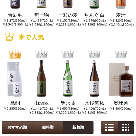
青鹿毛
無一物
一粒の麦
ちんぐ 白
麦汁
￥1,272(720mL)
￥1,474(720mL)
￥1,152(720mL)
￥1,246(900mL)
￥1,320(720mL)
￥2,546(1,800mL)
￥3,080(1,800mL)
￥2,231(1,800mL)
￥2,336(1,800mL)
￥2,640(1,800mL)
米で人気
鳥飼
山翡翠
豊永蔵
水鏡無私
奥球磨
￥2,255(720mL)
￥1,441(720mL)
￥1,650(720mL)
￥1,456(720mL)
￥3,300(500mL)
￥2,882(1,800mL)
￥3,300(1,800mL)
￥2,310(1,800mL)
おすすめ順
価格順
新着順