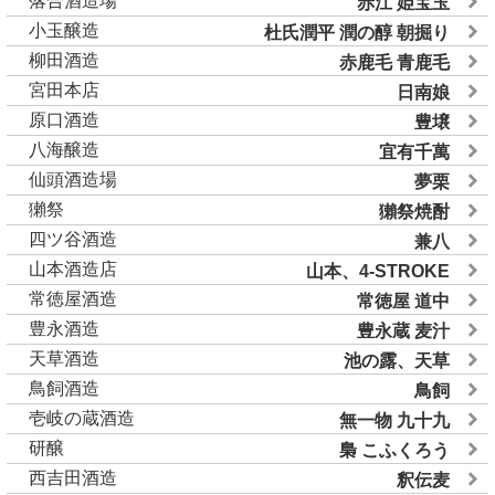
落合酒造場
赤江 姫宝玉
小玉醸造
杜氏潤平 潤の醇 朝掘り
柳田酒造
赤鹿毛 青鹿毛
宮田本店
日南娘
原口酒造
豊壌
八海醸造
宜有千萬
仙頭酒造場
夢栗
獺祭
獺祭焼酎
四ツ谷酒造
兼八
山本酒造店
山本、4-STROKE
常徳屋酒造
常徳屋 道中
豊永酒造
豊永蔵 麦汁
天草酒造
池の露、天草
鳥飼酒造
鳥飼
壱岐の蔵酒造
無一物 九十九
研醸
梟 こふくろう
西吉田酒造
釈伝麦