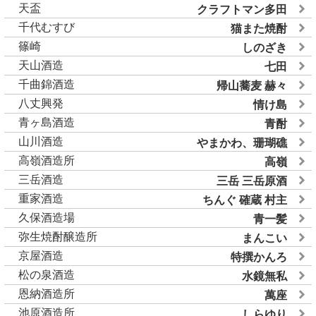
天盃
クラフトマン多田
千代むすび
猫また焼酎
篠崎
しのざき
天山酒造
七田
千曲錦酒造
帰山蕎麦 赫々
八丈興発
情け島
青ヶ島酒造
青酎
山川酒造
やまかわ、珊瑚礁
高嶺酒造所
高嶺
三岳酒造
三岳 三岳原酒
重家酒造
ちんぐ 確蔵 村主
久保酒造場
青一髪
弥生焼酎醸造所
まんこい
京屋酒造
特撰かんろ
松の泉酒造
水鏡無私
恩納酒造所
萬座
池原酒造所
しらゆり