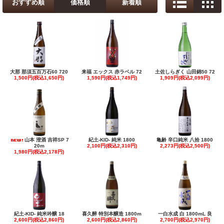
おすすめ順
価格順
新着順
大那 那須五百万石60 720
来福 エックス 赤ラベル 72
土佐しらぎく 山田錦50 72
1,500円(税込1,650円)
1,590円(税込1,749円)
1,909円(税込2,099円)
山本 澄酒 吉祥SP 7
紀土-KID- 純米 1800
亀齢 辛口純米 八拾 1800
20m
2,100円(税込2,310円)
2,273円(税込2,500円)
1,980円(税込2,178円)
紀土-KID- 純米吟醸 18
喜久醉 特別本醸造 1800m
一白水成 白 1800mL 良
2,600円(税込2,860円)
2,600円(税込2,860円)
2,700円(税込2,970円)