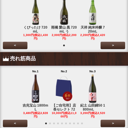
くびったけ 720
雨橘 愛山 黒 720
天祥 純米吟醸 7
mL
mL う
20mL
1,300円(税込1,430
2,000円(税込2,200
2,200円(税込2,420
円)
円)
円)
<
>
売れ筋商品
No.1
No.2
No.3
No.4
吉兆宝山 1800m
【ご自宅用】店
紀土 山田錦50 1
富乃宝山 18
L
長セレクト 72
800mL
L 芋 2
3,480円(税込3,828
10,000円(税込11,0
3,200円(税込3,520
3,480円(税込3
円)
00円)
円)
円)
<
>