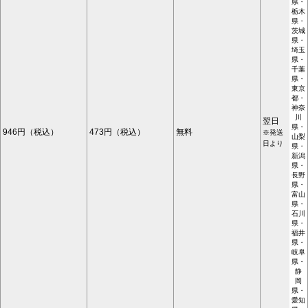
県・
栃木
県・
茨城
県・
埼玉
県・
千葉
県・
東京
都・
神奈
川
翌日
県・
946円（税込）
473円（税込）
無料
※発送
山梨
日より
県・
新潟
県・
長野
県・
富山
県・
石川
県・
福井
県・
岐阜
県・
静
岡
県・
愛知