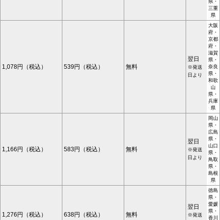
県・
三重
県
大阪
府・
京都
府・
滋賀
翌日
県・
1,078円（税込）
539円（税込）
無料
奈良
※発送
県・
日より
和歌
山
県・
兵庫
県
岡山
県・
広島
県・
翌日
山口
1,166円（税込）
583円（税込）
無料
※発送
県・
日より
鳥取
県・
島根
県
徳島
県・
愛媛
翌日
県・
1,276円（税込）
638円（税込）
無料
※発送
香川