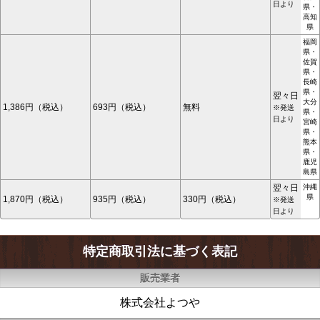
日より
県・
高知
県
福岡
県・
佐賀
県・
長崎
県・
翌々日
大分
1,386円（税込）
693円（税込）
無料
※発送
県・
日より
宮崎
県・
熊本
県・
鹿児
島県
翌々日
沖縄
県
1,870円（税込）
935円（税込）
330円（税込）
※発送
日より
特定商取引法に基づく表記
販売業者
株式会社よつや