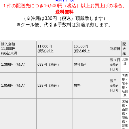
１件の配送先につき16,500円（税込）以上お買上げの場合、
送料無料
（※沖縄は330円（税込）頂戴致します）
※クール便、代引き手数料は別途頂戴します。
購入金額
配
11,000円
16,500円
11,000円
到着日
送
(税込)以上
(税込)以上
(税込)未満
先
翌々日
北海
道
1,386円（税込）
693円（税込）
弊社負担
※発送
日より
青森
県・
翌日
岩手
1,056円（税込）
528円（税込）
無料
※発送
県・
日より
秋田
県
宮城
県・
山形
県・
福島
県・
群馬