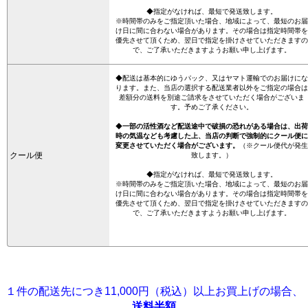
◆指定がなければ、最短で発送致します。
※時間帯のみをご指定頂いた場合、地域によって、最短のお届
け日に間に合わない場合があります。その場合は指定時間帯を
優先させて頂くため、翌日で指定を掛けさせていただきますの
で、ご了承いただきますようお願い申し上げます。
◆配送は基本的にゆうパック、又はヤマト運輸でのお届けにな
ります。また、当店の選択する配送業者以外をご指定の場合は
差額分の送料を別途ご請求をさせていただく場合がございま
す。予めご了承ください。
◆
一部の活性酒など配送途中で破損の恐れがある場合は、出荷
時の気温なども考慮した上、当店の判断で強制的にクール便に
変更させていただく場合がございます。
（※クール便代が発生
クール便
致します。）
◆指定がなければ、最短で発送致します。
※時間帯のみをご指定頂いた場合、地域によって、最短のお届
け日に間に合わない場合があります。その場合は指定時間帯を
優先させて頂くため、翌日で指定を掛けさせていただきますの
で、ご了承いただきますようお願い申し上げます。
１件の配送先につき11,000円（税込）以上お買上げの場合、
送料半額