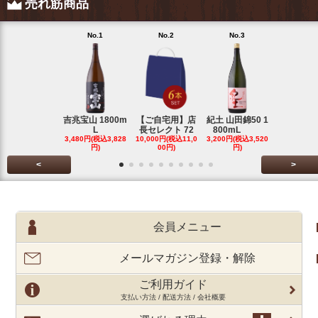
売れ筋商品
No.1
No.2
No.3
No.4
吉兆宝山 1800m
【ご自宅用】店
紀土 山田錦50 1
富乃宝山 1
L
長セレクト 72
800mL
L 芋 
3,480円(税込3,828
10,000円(税込11,0
3,200円(税込3,520
3,480円(税込
円)
00円)
円)
円)
<
>
会員メニュー
メールマガジン登録・解除
ご利用ガイド
支払い方法 / 配送方法 / 会社概要