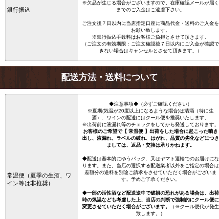
※欠品が生じる場合がございますので、在庫確認メールが届く
銀行振込
までのご入金はご遠慮下さい。
ご注文後７日以内に当店指定口座に商品代金・送料のご入金を
お願い致します。
※銀行振込手数料はお客様ご負担とさせて頂きます。
（ご注文の有効期限：ご注文確認後７日以内にご入金が確認で
きない場合はキャンセルとさせて頂きます。）
配送方法・送料について
◆注意事項◆（必ずご確認ください）
※夏期(気温が20度以上になるような場合)は清酒（特に生
酒）、ワインの配送にはクール便を推奨いたします。
※出荷前に液漏れ等のチェックをしてから発送しております。
お客様のご希望で【 常温便 】出荷をした場合に起こった噴き
出し、液漏れ、ラベルの破れ、はがれ、品質の劣化などにつき
ましては、返品・交換は承りかねます。
◆配送は基本的にゆうパック、又はヤマト運輸でのお届けにな
ります。また、当店の選択する配送業者以外をご指定の場合は
差額分の送料を別途ご請求をさせていただく場合がございま
常温便（夏季の生酒、ワ
す。予めご了承ください。
イン等は非推奨）
◆
一部の活性酒など配送途中で破損の恐れがある場合は、出荷
時の気温なども考慮した上、当店の判断で強制的にクール便に
変更させていただく場合がございます。
（※クール便代が発生
致します。）