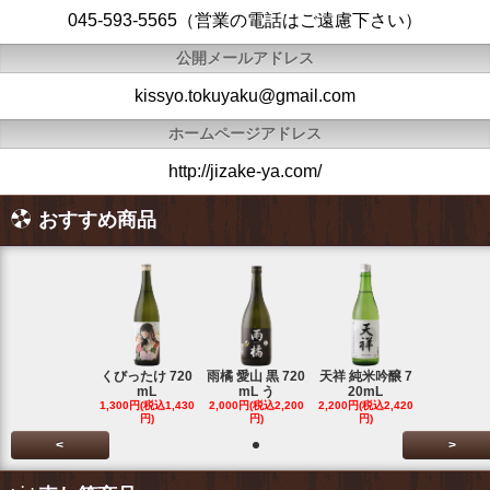
045-593-5565（営業の電話はご遠慮下さい）
公開メールアドレス
kissyo.tokuyaku@gmail.com
ホームページアドレス
http://jizake-ya.com/
おすすめ商品
くびったけ 720
雨橘 愛山 黒 720
天祥 純米吟醸 7
mL
mL う
20mL
1,300円(税込1,430
2,000円(税込2,200
2,200円(税込2,420
円)
円)
円)
<
>