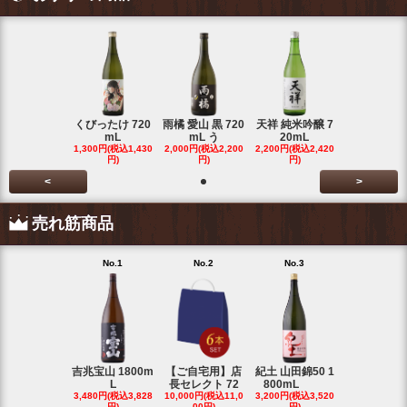
くびったけ 720
雨橘 愛山 黒 720
天祥 純米吟醸 7
mL
mL う
20mL
1,300円(税込1,430
2,000円(税込2,200
2,200円(税込2,420
円)
円)
円)
<
>
売れ筋商品
No.1
No.2
No.3
No.4
吉兆宝山 1800m
【ご自宅用】店
紀土 山田錦50 1
富乃宝山 18
L
長セレクト 72
800mL
L 芋 2
3,480円(税込3,828
10,000円(税込11,0
3,200円(税込3,520
3,480円(税込3
円)
00円)
円)
円)