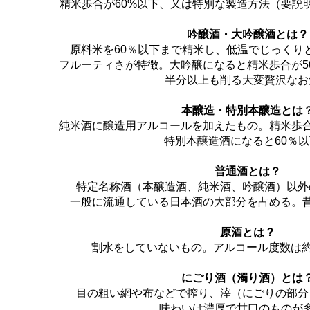
精米歩合が60%以下、又は特別な製造方法（要説
吟醸酒・大吟醸酒とは？
原料米を60％以下まで精米し、低温でじっくり
フルーティさが特徴。大吟醸になると精米歩合が5
半分以上も削る大変贅沢なお
本醸造・特別本醸造とは
純米酒に醸造用アルコールを加えたもの。精米歩合
特別本醸造酒になると60％以
普通酒とは？
特定名称酒（本醸造酒、純米酒、吟醸酒）以外
一般に流通している日本酒の大部分を占める。昔
原酒とは？
割水をしていないもの。アルコール度数は約1
にごり酒（濁り酒）とは
目の粗い網や布などで搾り、滓（にごりの部分
味わいは濃厚で甘口のものが