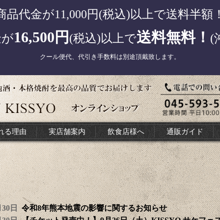
商品代金が11,000円(税込)以上で送料半額
16,500円
送料無料！
金が
(税込)以上で
(
クール便代、代引き手数料は別途頂戴致します。
れる理由
実店舗案内
飲食店様へ
通販ガイド
7月30日
令和8年熊本地震の影響に関するお知らせ