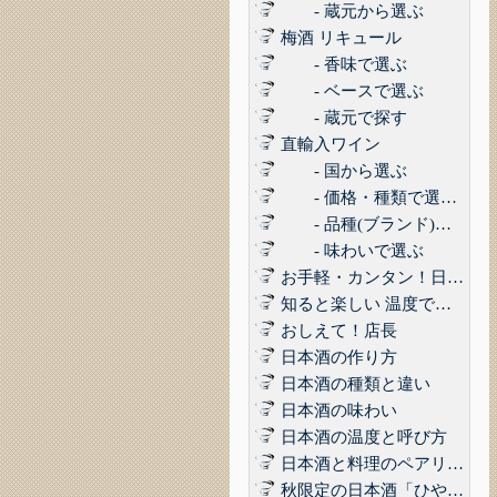
- 蔵元から選ぶ
梅酒 リキュール
- 香味で選ぶ
- ベースで選ぶ
- 蔵元で探す
直輸入ワイン
- 国から選ぶ
- 価格・種類で選ぶ(赤,白,ロゼ,スパークリング)
- 品種(ブランド)で選ぶ
- 味わいで選ぶ
お手軽・カンタン！日本酒に合うコンビニおつまみ3選 Vol.1
知ると楽しい 温度で楽しむ日本酒
おしえて！店長
日本酒の作り方
日本酒の種類と違い
日本酒の味わい
日本酒の温度と呼び方
日本酒と料理のペアリング
秋限定の日本酒「ひやおろし」