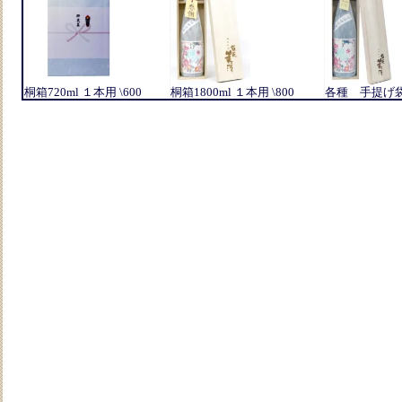
桐箱720ml １本用 \600
桐箱1800ml １本用 \800
各種 手提げ袋 