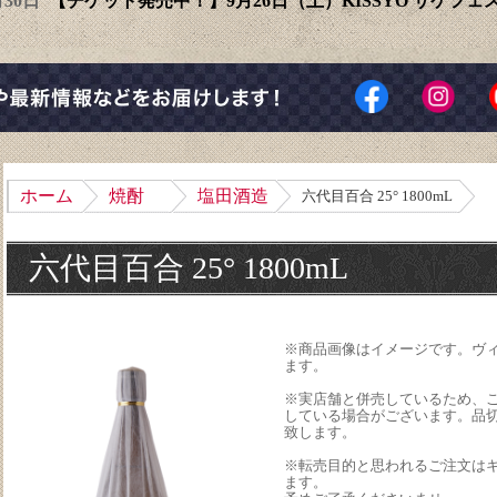
6月30日
【チケット発売中！】9月26日（土）KISSYO サケフ
ホーム
焼酎
塩田酒造
六代目百合 25° 1800mL
六代目百合 25° 1800mL
※商品画像はイメージです。ヴ
ます。
※実店舗と併売しているため、
している場合がございます。品
致します。
※転売目的と思われるご注文は
ます。