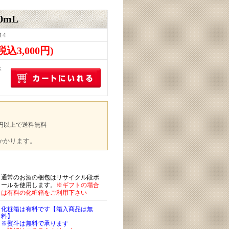
0mL
14
(税込3,000円)
本
00円以上で送料無料
途かかります。
通常のお酒の梱包はリサイクル段ボ
ールを使用します。
※ギフトの場合
は有料の化粧箱をご利用下さい
化粧箱は有料です【箱入商品は無
料】
※熨斗は無料で承ります