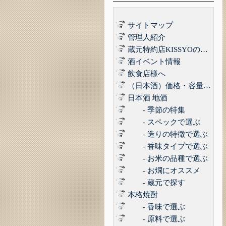
サイトマップ
管理人紹介
蔵元特約店KISSYOの品質管理について｜最高の品質でお届けするために
酒イベント情報
飲食店様へ
（日本酒）価格・容量で選ぶ
日本酒 地酒
- 季節の特集
- スペックで選ぶ
- 造りの特徴で選ぶ
- 香味タイプで選ぶ
- お米の品種で選ぶ
- お燗にオススメ
- 蔵元で探す
本格焼酎
- 香味で選ぶ
- 原料で選ぶ