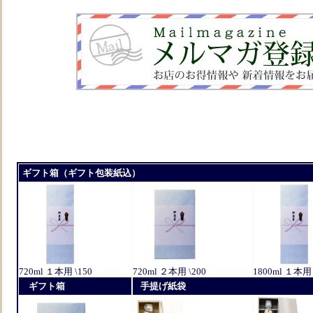
ギフト箱（ギフト包装紙込）
720ml １本用 \150
720ml ２本用 \200
1800ml １本用 
ギフト箱
手提げ紙袋