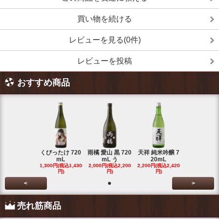
買い物を続ける
レビューを見る(0件)
レビューを投稿
おすすめ商品
くびったけ 720
雨橘 愛山 黒 720
天祥 純米吟醸 7
mL
mL う
20mL
1,300円(税込1,430
2,000円(税込2,200
2,200円(税込2,420
円)
円)
円)
<
>
売れ筋商品