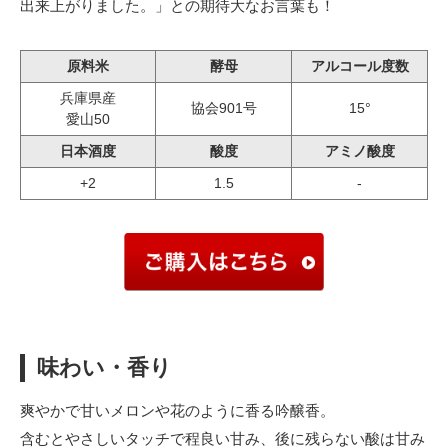
出来上がりました。」との期待大なお言葉も！
原料米
酵母
アルコール度数
兵庫県産
協会901号
15°
愛山50
日本酒度
酸度
アミノ酸度
+2
1.5
-
味わい・香り
爽やかで甘いメロンや花のように香る吟醸香。
含むとやさしいタッチで程良い甘み、後に残らない酸は甘み