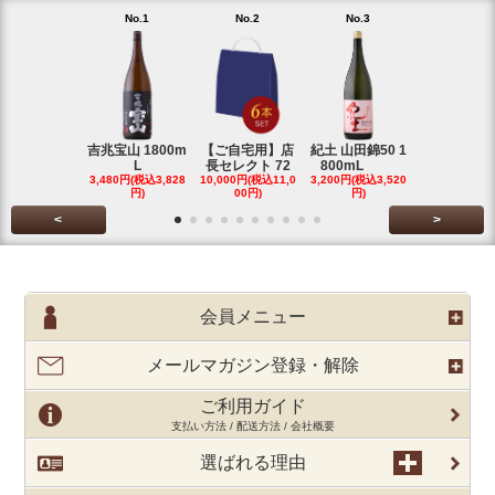
No.1
No.2
No.3
No.4
吉兆宝山 1800m
【ご自宅用】店
紀土 山田錦50 1
富乃宝山 18
L
長セレクト 72
800mL
L 芋 2
3,480円(税込3,828
10,000円(税込11,0
3,200円(税込3,520
3,480円(税込3
円)
00円)
円)
円)
<
>
会員メニュー
メールマガジン登録・解除
ご利用ガイド
支払い方法 / 配送方法 / 会社概要
選ばれる理由