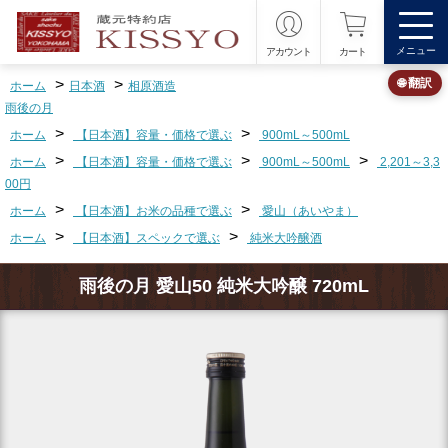
メニュー
アカウント
カート
>
>
🌐 翻訳
ホーム
日本酒
相原酒造
雨後の月
>
>
ホーム
【日本酒】容量・価格で選ぶ
900mL～500mL
>
>
>
ホーム
【日本酒】容量・価格で選ぶ
900mL～500mL
2,201～3,3
00円
>
>
ホーム
【日本酒】お米の品種で選ぶ
愛山（あいやま）
>
>
ホーム
【日本酒】スペックで選ぶ
純米大吟醸酒
雨後の月 愛山50 純米大吟醸 720mL