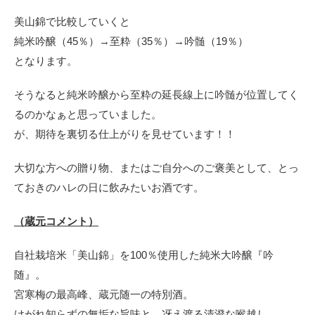
美山錦で比較していくと
純米吟醸（45％）→至粋（35％）→吟髄（19％）
となります。
そうなると純米吟醸から至粋の延長線上に吟髄が位置してく
るのかなぁと思っていました。
が、期待を裏切る仕上がりを見せています！！
大切な方への贈り物、またはご自分へのご褒美として、とっ
ておきのハレの日に飲みたいお酒です。
（蔵元コメント）
自社栽培米「美山錦」を100％使用した純米大吟醸『吟
随』。
宮寒梅の最高峰、蔵元随一の特別酒。
けがれ知らずの無垢な旨味と、冴え渡る清澄な喉越し。