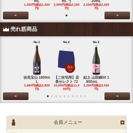
mL
mL う
20mL
1,300円(税込1,430
2,000円(税込2,200
2,200円(税込2,420
円)
円)
円)
<
>
売れ筋商品
No.1
No.2
No.3
No.4
吉兆宝山 1800m
【ご自宅用】店
紀土 山田錦50 1
富乃宝山 18
L
長セレクト 72
800mL
L 芋 2
3,480円(税込3,828
10,000円(税込11,0
3,200円(税込3,520
3,480円(税込3
円)
00円)
円)
円)
<
>
会員メニュー