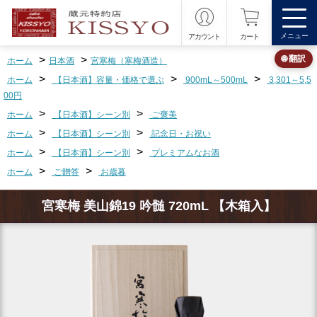
メニュー
アカウント
カート
>
>
🌐 翻訳
ホーム
日本酒
宮寒梅（寒梅酒造）
>
>
>
ホーム
【日本酒】容量・価格で選ぶ
900mL～500mL
3,301～5,5
00円
>
>
ホーム
【日本酒】シーン別
ご褒美
>
>
ホーム
【日本酒】シーン別
記念日・お祝い
>
>
ホーム
【日本酒】シーン別
プレミアムなお酒
>
>
ホーム
ご贈答
お歳暮
宮寒梅 美山錦19 吟髄 720mL 【木箱入】