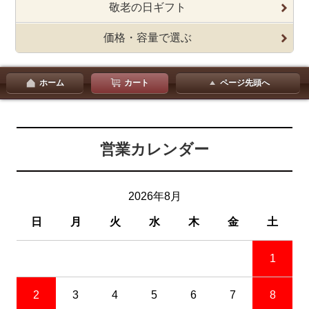
敬老の日ギフト
価格・容量で選ぶ
ホーム
カート
ページ先頭へ
営業カレンダー
2026年8月
日
月
火
水
木
金
土
1
2
3
4
5
6
7
8