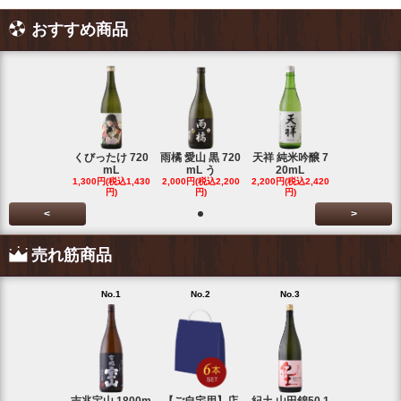
おすすめ商品
くびったけ 720
雨橘 愛山 黒 720
天祥 純米吟醸 7
mL
mL う
20mL
1,300円(税込1,430
2,000円(税込2,200
2,200円(税込2,420
円)
円)
円)
<
>
売れ筋商品
No.1
No.2
No.3
No.4