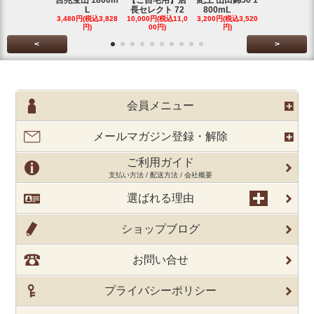
吉兆宝山 1800m
【ご自宅用】店
紀土 山田錦50 1
富乃宝山 18
L
長セレクト 72
800mL
L 芋 2
3,480円(税込3,828
10,000円(税込11,0
3,200円(税込3,520
3,480円(税込3
円)
00円)
円)
円)
<
>
会員メニュー
メールマガジン登録・解除
ご利用ガイド
支払い方法 / 配送方法 / 会社概要
選ばれる理由
ショップブログ
お問い合せ
プライバシーポリシー