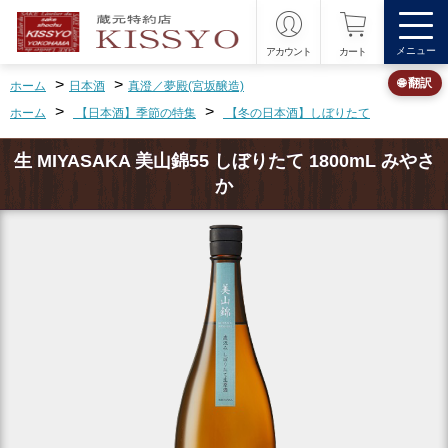
メニュー
アカウント
カート
>
>
🌐 翻訳
ホーム
日本酒
真澄／夢殿(宮坂醸造)
>
>
ホーム
【日本酒】季節の特集
【冬の日本酒】しぼりたて
生 MIYASAKA 美山錦55 しぼりたて 1800mL みやさ
か