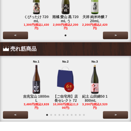
くびったけ 720
雨橘 愛山 黒 720
天祥 純米吟醸 7
mL
mL う
20mL
1,300円(税込1,430
2,000円(税込2,200
2,200円(税込2,420
円)
円)
円)
<
>
売れ筋商品
No.1
No.2
No.3
No.4
吉兆宝山 1800m
【ご自宅用】店
紀土 山田錦50 1
富乃宝山 18
L
長セレクト 72
800mL
L 芋 2
3,480円(税込3,828
10,000円(税込11,0
3,200円(税込3,520
3,480円(税込3
円)
00円)
円)
円)
<
>