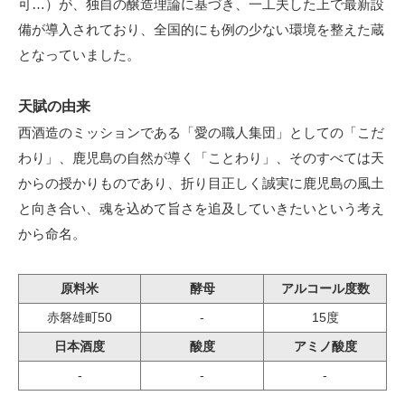
可…）が、独自の醸造理論に基づき、一工夫した上で最新設
備が導入されており、全国的にも例の少ない環境を整えた蔵
となっていました。
天賦の由来
西酒造のミッションである「愛の職人集団」としての「こだ
わり」、鹿児島の自然が導く「ことわり」、そのすべては天
からの授かりものであり、折り目正しく誠実に鹿児島の風土
と向き合い、魂を込めて旨さを追及していきたいという考え
から命名。
原料米
酵母
アルコール度数
赤磐雄町50
-
15度
日本酒度
酸度
アミノ酸度
-
-
-