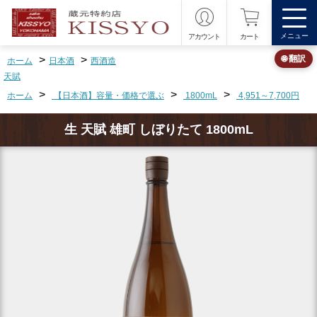
メニュー
アカウント
カート
>
>
🌐 翻訳
ホーム
日本酒
西酒造
天賦
>
>
>
ホーム
【日本酒】容量・価格で選ぶ
1800mL
4,951～7,700円
生 天賦 雄町 しぼりたて 1800mL