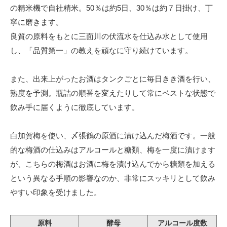
の精米機で自社精米。50％は約5日、30％は約７日掛け、丁
寧に磨きます。
良質の原料をもとに三面川の伏流水を仕込み水として使用
し、「品質第一」の教えを頑なに守り続けています。
また、出来上がったお酒はタンクごとに毎日きき酒を行い、
熟度を予測。瓶詰の順番を変えたりして常にベストな状態で
飲み手に届くように徹底しています。
白加賀梅を使い、〆張鶴の原酒に漬け込んだ梅酒です。一般
的な梅酒の仕込みはアルコールと糖類、梅を一度に漬けます
が、こちらの梅酒はお酒に梅を漬け込んでから糖類を加える
という異なる手順の影響なのか、非常にスッキリとして飲み
やすい印象を受けました。
原料
酵母
アルコール度数