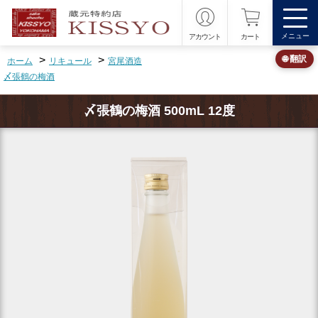
メニュー
アカウント
カート
>
>
🌐 翻訳
ホーム
リキュール
宮尾酒造
〆張鶴の梅酒
〆張鶴の梅酒 500mL 12度