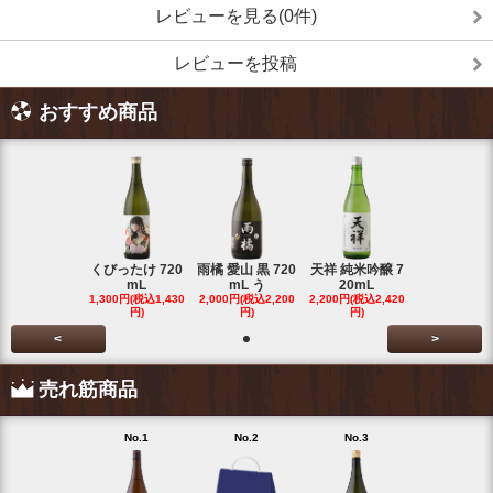
レビューを見る(0件)
レビューを投稿
おすすめ商品
くびったけ 720
雨橘 愛山 黒 720
天祥 純米吟醸 7
mL
mL う
20mL
1,300円(税込1,430
2,000円(税込2,200
2,200円(税込2,420
円)
円)
円)
<
>
売れ筋商品
No.1
No.2
No.3
No.4