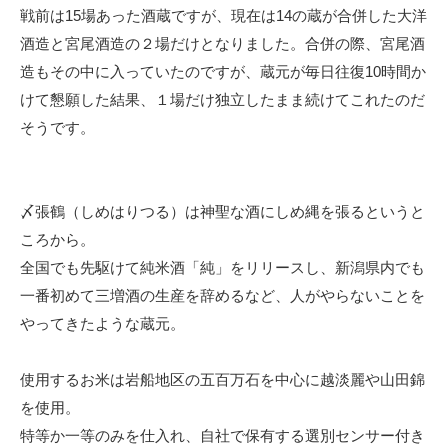
戦前は15場あった酒蔵ですが、現在は14の蔵が合併した大洋
酒造と宮尾酒造の２場だけとなりました。合併の際、宮尾酒
造もその中に入っていたのですが、蔵元が毎日往復10時間か
けて懇願した結果、１場だけ独立したまま続けてこれたのだ
そうです。
〆張鶴（しめはりつる）は神聖な酒にしめ縄を張るというと
ころから。
全国でも先駆けて純米酒「純」をリリースし、新潟県内でも
一番初めて三増酒の生産を辞めるなど、人がやらないことを
やってきたような蔵元。
使用するお米は岩船地区の五百万石を中心に越淡麗や山田錦
を使用。
特等か一等のみを仕入れ、自社で保有する選別センサー付き