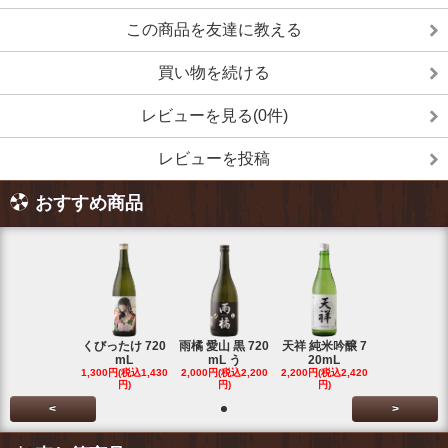
この商品を友達に教える
買い物を続ける
レビューを見る(0件)
レビューを投稿
おすすめ商品
くびったけ 720
雨橘 愛山 黒 720
天祥 純米吟醸 7
mL
mL う
20mL
1,300円(税込1,430
2,000円(税込2,200
2,200円(税込2,420
円)
円)
円)
<
>