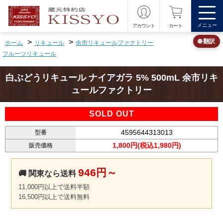
メニュー
アカウント
カート
>
>
🌐 翻訳
ホーム
リキュール
余市リキュールファクトリー
フルーツリキュール
白ぶどうリキュール ナイアガラ 5% 500mL 余市リキ
ュールファクトリー
SOLD OUT
4595644313013
型番
1,800円(税込1,980円)
販売価格
946円～
🚚 関東なら送料
11,000円以上で送料半額
16,500円以上で送料無料