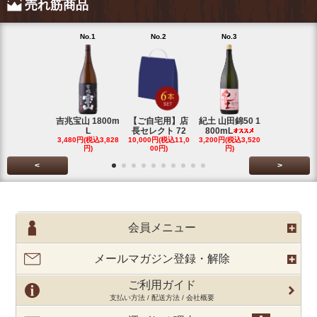
売れ筋商品
No.1
No.2
No.3
No.4
吉兆宝山 1800m
【ご自宅用】店
紀土 山田錦50 1
富乃宝山 18
L
長セレクト 72
800mL
L 芋 2
3,480円(税込3,828
10,000円(税込11,0
3,200円(税込3,520
3,480円(税込3
円)
00円)
円)
円)
<
>
会員メニュー
メールマガジン登録・解除
ご利用ガイド
支払い方法 / 配送方法 / 会社概要