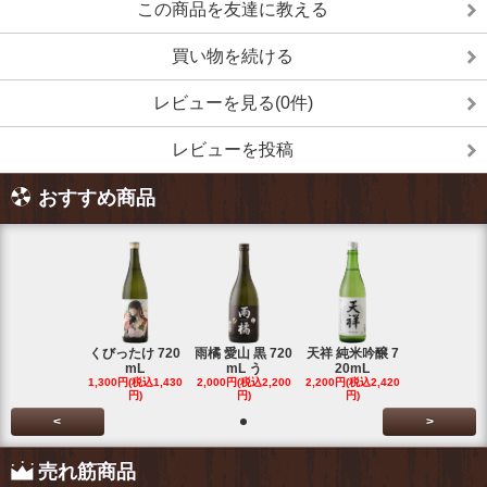
この商品を友達に教える
買い物を続ける
レビューを見る(0件)
レビューを投稿
おすすめ商品
くびったけ 720
雨橘 愛山 黒 720
天祥 純米吟醸 7
mL
mL う
20mL
1,300円(税込1,430
2,000円(税込2,200
2,200円(税込2,420
円)
円)
円)
<
>
売れ筋商品