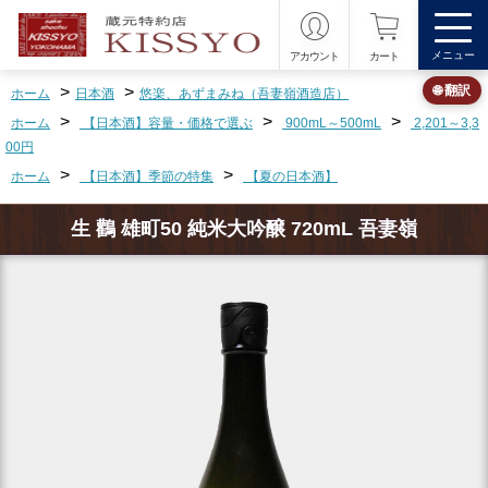
メニュー
アカウント
カート
>
>
🌐 翻訳
ホーム
日本酒
悠楽、あずまみね（吾妻嶺酒造店）
>
>
>
ホーム
【日本酒】容量・価格で選ぶ
900mL～500mL
2,201～3,3
00円
>
>
ホーム
【日本酒】季節の特集
【夏の日本酒】
生 鸛 雄町50 純米大吟醸 720mL 吾妻嶺