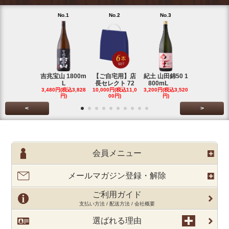
No.1
No.2
No.3
No.4
吉兆宝山 1800m
【ご自宅用】店
紀土 山田錦50 1
富乃宝山 18
L
長セレクト 72
800mL
L 芋 2
3,480円(税込3,828
10,000円(税込11,0
3,200円(税込3,520
3,480円(税込3
円)
00円)
円)
円)
<
>
会員メニュー
メールマガジン登録・解除
ご利用ガイド
支払い方法 / 配送方法 / 会社概要
選ばれる理由