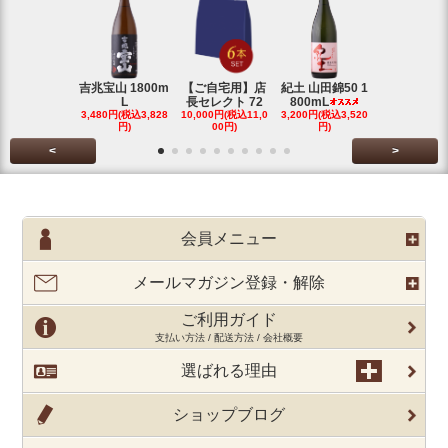
吉兆宝山 1800m
【ご自宅用】店
紀土 山田錦50 1
富乃宝山 18
L
長セレクト 72
800mL
L 芋 2
3,480円(税込3,828
10,000円(税込11,0
3,200円(税込3,520
3,480円(税込3
円)
00円)
円)
円)
<
>
会員メニュー
メールマガジン登録・解除
ご利用ガイド
支払い方法 / 配送方法 / 会社概要
選ばれる理由
ショップブログ