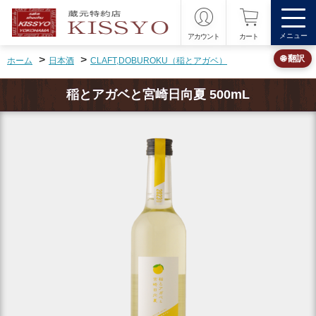
メニュー
アカウント
カート
>
>
🌐 翻訳
ホーム
日本酒
CLAFT,DOBUROKU（稲とアガベ）
稲とアガベと宮崎日向夏 500mL