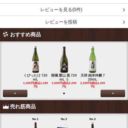
レビューを見る(0件)
レビューを投稿
おすすめ商品
くびったけ 720
雨橘 愛山 黒 720
天祥 純米吟醸 7
mL
mL う
20mL
1,300円(税込1,430
2,000円(税込2,200
2,200円(税込2,420
円)
円)
円)
<
>
売れ筋商品
No.1
No.2
No.3
No.4