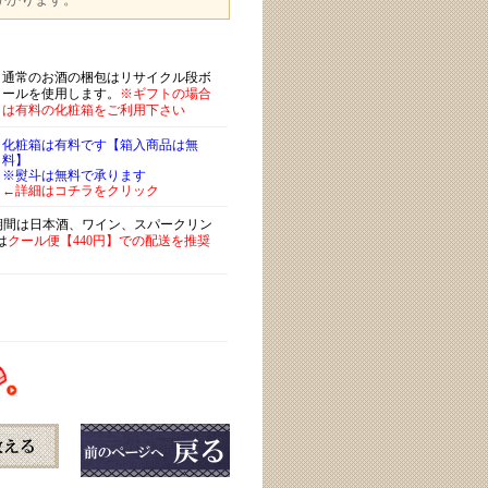
通常のお酒の梱包はリサイクル段ボ
ールを使用します。
※ギフトの場合
は有料の化粧箱をご利用下さい
化粧箱は有料です【箱入商品は無
料】
※熨斗は無料で承ります
←詳細はコチラをクリック
)期間は日本酒、ワイン、スパークリン
は
クール便【440円】での配送を推奨