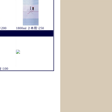
\200
1800ml ２本用 \250
\100