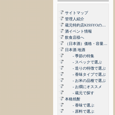
サイトマップ
管理人紹介
蔵元特約店KISSYOの品質管理について｜最高の品質でお届けするために
酒イベント情報
飲食店様へ
（日本酒）価格・容量で選ぶ
日本酒 地酒
- 季節の特集
- スペックで選ぶ
- 造りの特徴で選ぶ
- 香味タイプで選ぶ
- お米の品種で選ぶ
- お燗にオススメ
- 蔵元で探す
本格焼酎
- 香味で選ぶ
- 原料で選ぶ