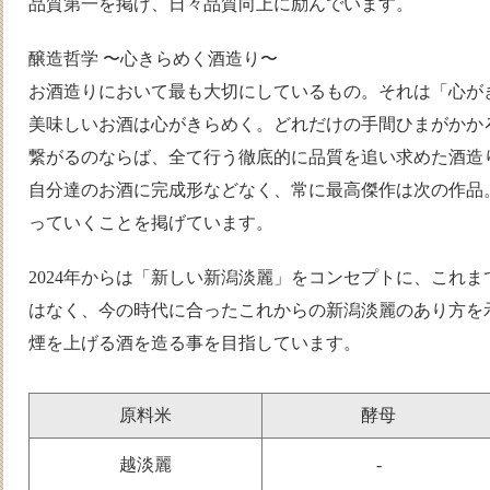
品質第一を掲げ、日々品質向上に励んでいます。
醸造哲学 〜心きらめく酒造り〜
お酒造りにおいて最も大切にしているもの。それは「心が
美味しいお酒は心がきらめく。どれだけの手間ひまがかか
繋がるのならば、全て行う徹底的に品質を追い求めた酒造
自分達のお酒に完成形などなく、常に最高傑作は次の作品
っていくことを掲げています。
2024年からは「新しい新潟淡麗」をコンセプトに、これ
はなく、今の時代に合ったこれからの新潟淡麗のあり方を
煙を上げる酒を造る事を目指しています。
原料米
酵母
越淡麗
-