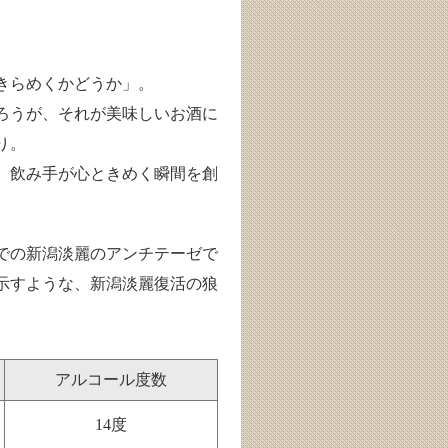
きらめくかどうか」。
ろうが、それが美味しいお酒に
り。
。飲み手が心ときめく瞬間を創
までの新潟淡麗のアンチテーゼで
示すような、新潟淡麗復活の狼
アルコール度数
14度