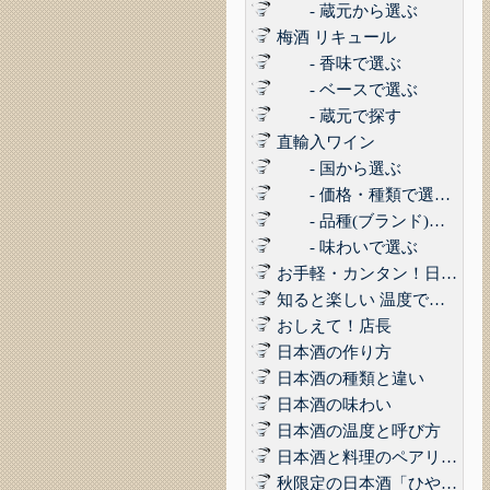
- 蔵元から選ぶ
梅酒 リキュール
- 香味で選ぶ
- ベースで選ぶ
- 蔵元で探す
直輸入ワイン
- 国から選ぶ
- 価格・種類で選ぶ(赤,白,ロゼ,スパークリング)
- 品種(ブランド)で選ぶ
- 味わいで選ぶ
お手軽・カンタン！日本酒に合うコンビニおつまみ3選 Vol.1
知ると楽しい 温度で楽しむ日本酒
おしえて！店長
日本酒の作り方
日本酒の種類と違い
日本酒の味わい
日本酒の温度と呼び方
日本酒と料理のペアリング
秋限定の日本酒「ひやおろし」