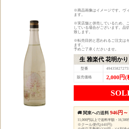
※商品画像はイメージです。ヴ
ます。
※実店舗と併売しているため、
している場合がございます。品
致します。
※転売目的と思われるご注文は
ます。
予めご了承くださいませ。
生 雅楽代 花明かり 
型番
49435827275
2,000円
販売価格
SOL
946円～
🚚 関東への送料
11,000円以上で送料半額・16,5
※クール便代(440円)
※代引手数料(330円～)は別