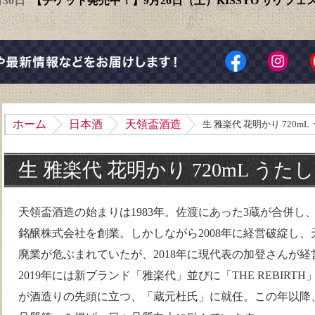
6月30日
【チケット発売中！】9月26日（土）KISSYO サケフ
ホーム
日本酒
天領盃酒造
生 雅楽代 花明かり 720mL
生 雅楽代 花明かり 720mL うた
天領盃酒造の始まりは1983年。佐渡にあった3蔵が合併し
銘醸株式会社を創業。しかしながら2008年に経営破綻し
廃業が危ぶまれていたが、2018年に現代表の加登さんが
2019年には新ブランド「雅楽代」並びに「THE REBIR
が酒造りの先頭に立つ、「蔵元杜氏」に就任。この年以降