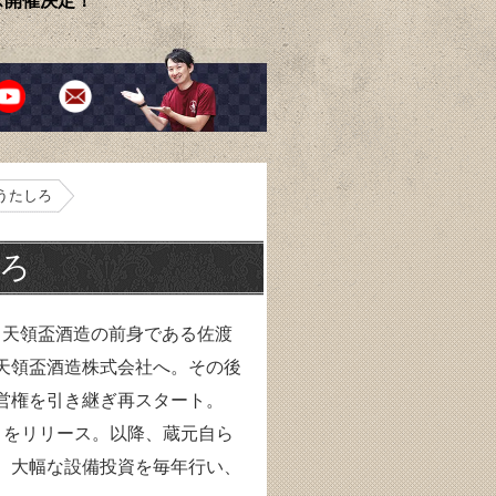
ェス開催決定！
 うたしろ
しろ
、天領盃酒造の前身である佐渡
、天領盃酒造株式会社へ。その後
経営権を引き継ぎ再スタート。
TH」をリリース。以降、蔵元自ら
、大幅な設備投資を毎年行い、