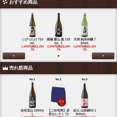
おすすめ商品
くびったけ 720
雨橘 愛山 黒 720
天祥 純米吟醸 7
mL
mL う
20mL
1,300円(税込1,430
2,000円(税込2,200
2,200円(税込2,420
円)
円)
円)
<
>
売れ筋商品
No.1
No.2
No.3
No.4
吉兆宝山 1800m
【ご自宅用】店
紀土 山田錦50 1
富乃宝山 18
L
長セレクト 72
800mL
L 芋 2