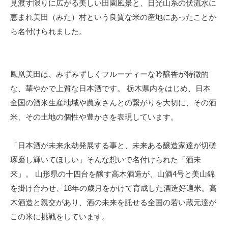
見渡す限りに広がる美しい田園風景と、日光山系の伏流水に
恵まれ美田（みた）村という良質な米の産地にあったことか
ら名付けられました。
鳳凰美田は、みずみずしくフルーティーな吟醸香が特徴的
な、華やかで上質な日本酒です。 栃木県内をはじめ、日本
全国の酒米生産地域や農家さんとの繋がりを大切に、その酒
米、その土地の個性や豊かさを表現しています。
「日本酒が未来永劫発展する事と、未来ある醸造家達が切磋
琢磨し輝いてほしい」そんな想いで名付けられた「酒未
来」。 山形県の十四台を醸す高木酒造が、山酒4号と美山錦
を掛け合わせ、18年の歳月をかけて育成した酒造好適米。高
木酒造と親交があり、酒の未来を託せる全国の若い蔵元達が
この米に挑戦をしています。