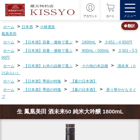
メニュー
アカウント
カート
>
>
🌐 翻訳
ホーム
日本酒
小林酒造
鳳凰美田
>
>
>
ホーム
【日本酒】容量・価格で選ぶ
1800mL
3,851～4,950円
>
>
>
ホーム
【日本酒】容量・価格で選ぶ
900mL～500mL
3,301～5,5
00円
>
>
>
ホーム
【日本酒】お米の品種で選ぶ
その他の米品種
酒未来（さ
けみらい）
>
>
ホーム
【日本酒】季節の特集
【夏の日本酒】
>
>
>
ホーム
【日本酒】季節の特集
【夏の日本酒】
香り華やかなタイ
プ
生 鳳凰美田 酒未来50 純米大吟醸 1800mL