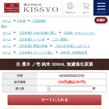
メニュー
アカウント
カート
>
>
🌐 翻訳
ホーム
日本酒
八百新酒造
雁木
>
>
ホーム
【日本酒】お米の品種で選ぶ
山田錦（やまだにしき）
>
>
ホーム
【日本酒】シーン別
コスパ重視！
>
>
ホーム
【日本酒】季節の特集
【冬の日本酒】しぼりたて
>
>
ホーム
【日本酒】スペックで選ぶ
純米酒・特別純米酒
生 雁木 ノ壱 純米 300mL 無濾過生原酒
4934655002293
型番
725円(税込797円)
販売価格
本
購入数