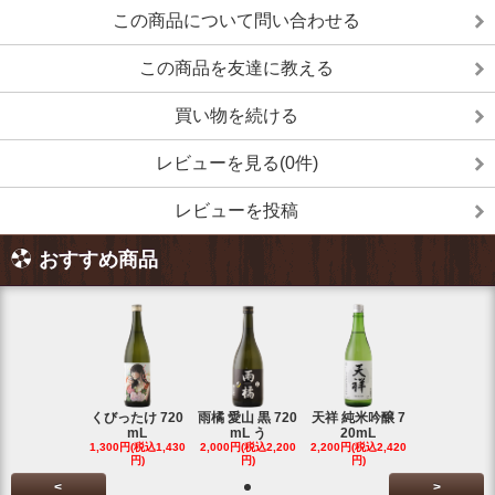
この商品について問い合わせる
この商品を友達に教える
買い物を続ける
レビューを見る(0件)
レビューを投稿
おすすめ商品
くびったけ 720
雨橘 愛山 黒 720
天祥 純米吟醸 7
mL
mL う
20mL
1,300円(税込1,430
2,000円(税込2,200
2,200円(税込2,420
円)
円)
円)
<
>