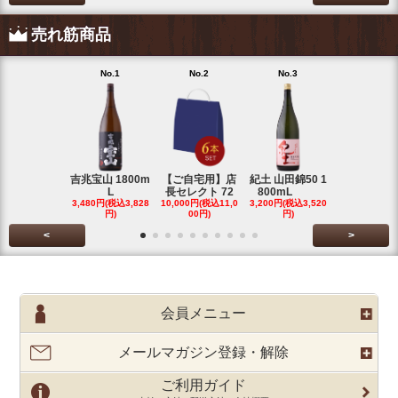
売れ筋商品
No.1
No.2
No.3
No.4
吉兆宝山 1800m
【ご自宅用】店
紀土 山田錦50 1
富乃宝山 18
L
長セレクト 72
800mL
L 芋 2
3,480円(税込3,828
10,000円(税込11,0
3,200円(税込3,520
3,480円(税込3
円)
00円)
円)
円)
<
>
会員メニュー
メールマガジン登録・解除
ご利用ガイド