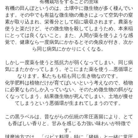
有機栽培をすることの意味
有機の田んぼというのは、土壌中に微生物が多く棲んでい
ます。その中でも有益な微生物の働きによって空気中の窒
素が取り込まれ、栄養分として稲に吸収されます。農薬を
使うと楽だけど、その微生物を殺してしまうため、本来稲
にとっては良くないこと。また、人間が薬を使うような感
覚で、健康なら一度病気にかかるとその免疫が付き、次か
ら同じ病気にかかりにくくなる。
しかし一度薬を使うと抵抗力が弱くなってしまい、同じ病
気にまたかかってしまう。そこにまた薬を使う…悪循環と
なります。私たちも稲も同じ生き物なのです。
化学肥料は植物だけが育てばいいという考えなので、植物
に必要なものしか入っていない、そのため微生物の餌がな
くなってしまう、結果微生物が死んでしまい、土地が痩せ
てしまうという悪循環が生まれてしまうのです。
この黒ラベルは、昔ながらの伝統の常圧蒸留により、とて
も香ばしい香りと、甘みを感じる力強い味わいが特徴で
す。
球磨地方では、「ジビエ料理」特に「猪鍋」と一緒に常圧