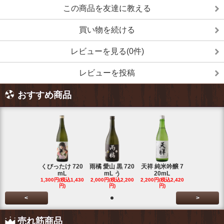
この商品を友達に教える
買い物を続ける
レビューを見る(0件)
レビューを投稿
おすすめ商品
くびったけ 720
雨橘 愛山 黒 720
天祥 純米吟醸 7
mL
mL う
20mL
1,300円(税込1,430
2,000円(税込2,200
2,200円(税込2,420
円)
円)
円)
<
>
売れ筋商品