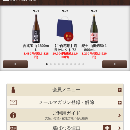
No.1
No.2
No.3
No.4
吉兆宝山 1800m
【ご自宅用】店
紀土 山田錦50 1
富乃宝山 18
L
長セレクト 72
800mL
L 芋 2
3,480円(税込3,828
10,000円(税込11,0
3,200円(税込3,520
3,480円(税込3
円)
00円)
円)
円)
<
>
会員メニュー
メールマガジン登録・解除
ご利用ガイド
支払い方法 / 配送方法 / 会社概要
選ばれる理由