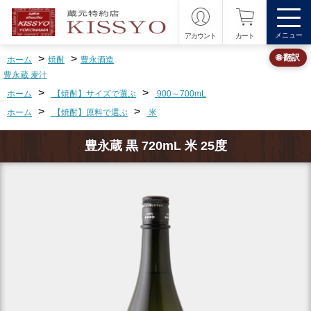
メニュー
アカウント
カート
>
>
🌐 翻訳
ホーム
焼酎
豊永酒造
豊永蔵 麦汁
>
>
ホーム
【焼酎】サイズで選ぶ
900～700mL
>
>
ホーム
【焼酎】原料で選ぶ
米
豊永蔵 黒 720mL 米 25度