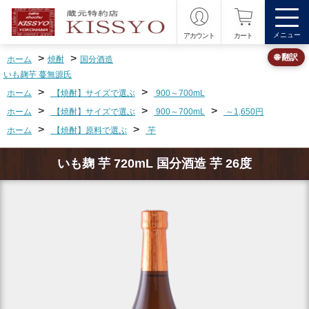
メニュー
アカウント
カート
>
>
🌐 翻訳
ホーム
焼酎
国分酒造
いも麹芋 蔓無源氏
>
>
ホーム
【焼酎】サイズで選ぶ
900～700mL
>
>
>
ホーム
【焼酎】サイズで選ぶ
900～700mL
～1,650円
>
>
ホーム
【焼酎】原料で選ぶ
芋
いも麹 芋 720mL 国分酒造 芋 26度