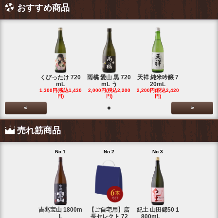
おすすめ商品
くびったけ 720
雨橘 愛山 黒 720
天祥 純米吟醸 7
mL
mL う
20mL
1,300円(税込1,430
2,000円(税込2,200
2,200円(税込2,420
円)
円)
円)
<
>
売れ筋商品
No.1
No.2
No.3
No.4
吉兆宝山 1800m
【ご自宅用】店
紀土 山田錦50 1
富乃宝山 18
L
長セレクト 72
800mL
L 芋 2