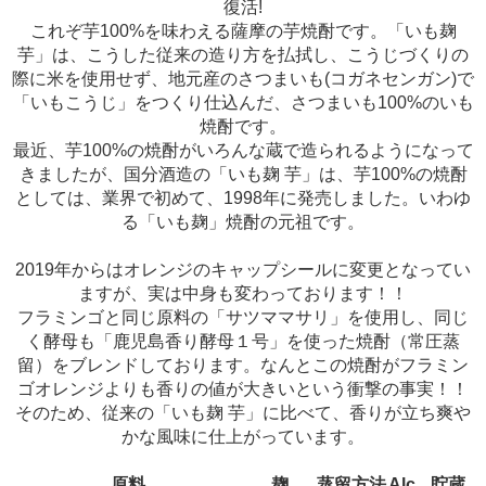
復活!
これぞ芋100%を味わえる薩摩の芋焼酎です。「いも麹
芋」は、こうした従来の造り方を払拭し、こうじづくりの
際に米を使用せず、地元産のさつまいも(コガネセンガン)で
「いもこうじ」をつくり仕込んだ、さつまいも100%のいも
焼酎です。
最近、芋100%の焼酎がいろんな蔵で造られるようになって
きましたが、国分酒造の「いも麹 芋」は、芋100%の焼酎
としては、業界で初めて、1998年に発売しました。いわゆ
る「いも麹」焼酎の元祖です。
2019年からはオレンジのキャップシールに変更となってい
ますが、実は中身も変わっております！！
フラミンゴと同じ原料の「サツママサリ」を使用し、同じ
く酵母も「鹿児島香り酵母１号」を使った焼酎（常圧蒸
留）をブレンドしております。なんとこの焼酎がフラミン
ゴオレンジよりも香りの値が大きいという衝撃の事実！！
そのため、従来の「いも麹 芋」に比べて、香りが立ち爽や
かな風味に仕上がっています。
原料
麹
蒸留方法
Alc.
貯蔵