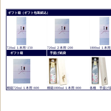
ギフト箱（ギフト包装紙込）
720ml １本用 \150
720ml ２本用 \200
1800ml １本用 
ギフト箱
手提げ紙袋
桐箱720ml １本用 \600
桐箱1800ml １本用 \800
各種 手提げ袋 