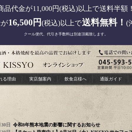
商品代金が11,000円(税込)以上で送料半額
16,500円
送料無料！
金が
(税込)以上で
(
クール便代、代引き手数料は別途頂戴致します。
れる理由
実店舗案内
飲食店様へ
通販ガイド
7月30日
令和8年熊本地震の影響に関するお知らせ