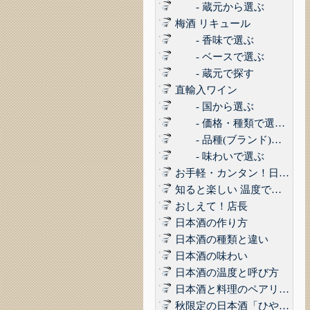
- 蔵元から選ぶ
梅酒 リキュール
- 香味で選ぶ
- ベースで選ぶ
- 蔵元で探す
直輸入ワイン
- 国から選ぶ
- 価格・種類で選ぶ(赤,白,ロゼ,スパークリング)
- 品種(ブランド)で選ぶ
- 味わいで選ぶ
お手軽・カンタン！日本酒に合うコンビニおつまみ3選 Vol.1
知ると楽しい 温度で楽しむ日本酒
おしえて！店長
日本酒の作り方
日本酒の種類と違い
日本酒の味わい
日本酒の温度と呼び方
日本酒と料理のペアリング
秋限定の日本酒「ひやおろし」