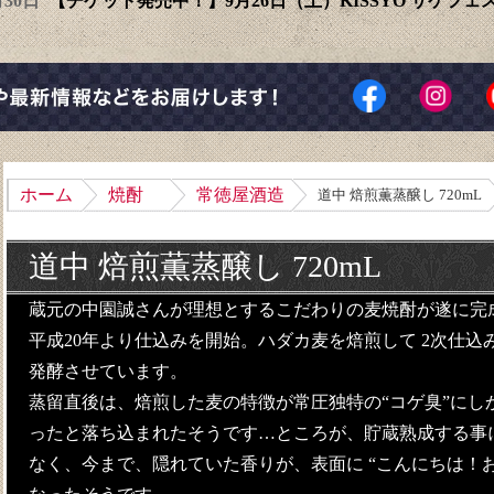
6月30日
【チケット発売中！】9月26日（土）KISSYO サケフ
ホーム
焼酎
常徳屋酒造
道中 焙煎薫蒸醸し 720mL
道中 焙煎薫蒸醸し 720mL
蔵元の中園誠さんが理想とするこだわりの麦焼酎が遂に完成
平成20年より仕込みを開始。ハダカ麦を焙煎して 2次仕
発酵させています。
蒸留直後は、焙煎した麦の特徴が常圧独特の“コゲ臭”にし
ったと落ち込まれたそうです…ところが、貯蔵熟成する事に
なく、今まで、隠れていた香りが、表面に “こんにちは！お