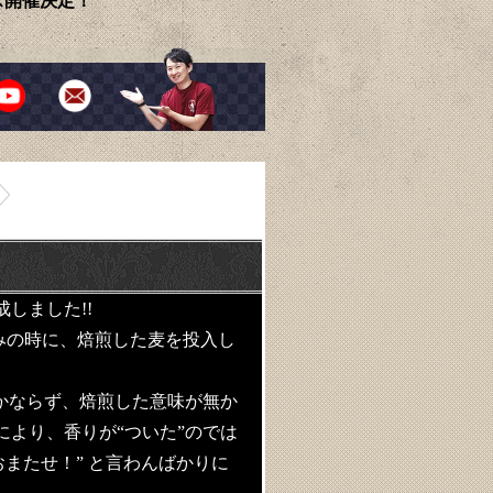
ェス開催決定！
しました!!
込みの時に、焙煎した麦を投入し
かならず、焙煎した意味が無か
より、香りが“ついた”のでは
またせ！” と言わんばかりに