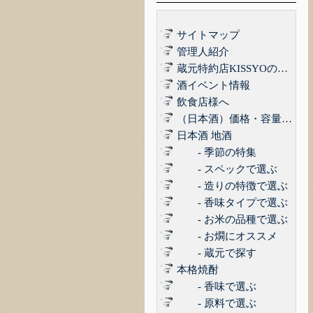
サイトマップ
管理人紹介
蔵元特約店KISSYOの品質管理について｜最高の品質でお届けするために
酒イベント情報
飲食店様へ
（日本酒）価格・容量で選ぶ
日本酒 地酒
- 季節の特集
- スペックで選ぶ
- 造りの特徴で選ぶ
- 香味タイプで選ぶ
- お米の品種で選ぶ
- お燗にオススメ
- 蔵元で探す
本格焼酎
- 香味で選ぶ
- 原料で選ぶ