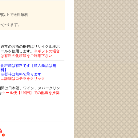
00円以上で送料無料
途かかります。
通常のお酒の梱包はリサイクル段ボ
ールを使用します。
※ギフトの場合
は有料の化粧箱をご利用下さい
化粧箱は有料です【箱入商品は無
料】
※熨斗は無料で承ります
←詳細はコチラをクリック
)期間は日本酒、ワイン、スパークリン
は
クール便【440円】での配送を推奨