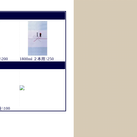
\200
1800ml ２本用 \250
\100