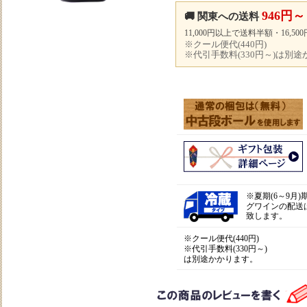
946円～
🚚 関東への送料
11,000円以上で送料半額・16,5
※クール便代(440円)
※代引手数料(330円～)は別
※
夏期(6～9月
グワインの配送
致します。
※クール便代(440円)
※代引手数料(330円～)
は別途かかります。