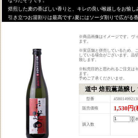
なったそうです。
焙煎した麦の香ばしい香りと、キレの良い喉越しをお愉し
引き立つお湯割りは最高です♪夏にはソーダ割りで広がる
※商品画像はイメージです。ヴ
ます。
※実店舗と併売しているため、
している場合がございます。品
致します。
※転売目的と思われるご注文は
ます。
予めご了承くださいませ。
道中 焙煎薫蒸醸し 7
型番
45801499213
1,530円
販売価格
購入数