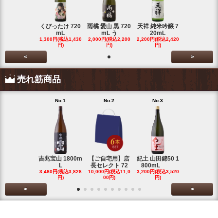
くびったけ 720
雨橘 愛山 黒 720
天祥 純米吟醸 7
mL
mL う
20mL
1,300円(税込1,430
2,000円(税込2,200
2,200円(税込2,420
円)
円)
円)
<
>
売れ筋商品
No.1
No.2
No.3
No.4
吉兆宝山 1800m
【ご自宅用】店
紀土 山田錦50 1
富乃宝山 18
L
長セレクト 72
800mL
L 芋 2
3,480円(税込3,828
10,000円(税込11,0
3,200円(税込3,520
3,480円(税込3
円)
00円)
円)
円)
<
>