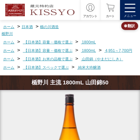
メニュー
アカウント
カート
>
>
🌐 翻訳
ホーム
日本酒
楯の川酒造
楯野川
>
>
ホーム
【日本酒】容量・価格で選ぶ
1800mL
>
>
>
ホーム
【日本酒】容量・価格で選ぶ
1800mL
4,951～7,700円
>
>
ホーム
【日本酒】お米の品種で選ぶ
山田錦（やまだにしき）
>
>
ホーム
【日本酒】スペックで選ぶ
純米大吟醸酒
楯野川 主流 1800mL 山田錦50