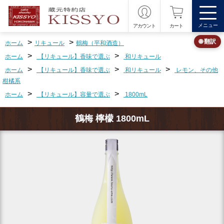
メニュー
アカウント
カート
>
>
🌐 翻訳
ホーム
リキュール
鶴梅（平和酒造）
>
>
ホーム
【リキュール】香味で選ぶ
和リキュール
>
>
>
ホーム
【リキュール】香味で選ぶ
和リキュール
レモン、その他
柑橘系
>
>
ホーム
【リキュール】容量で選ぶ
1800mL
鶴梅 檸檬 1800mL