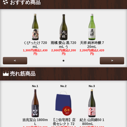
おすすめ商品
くびったけ 720
雨橘 愛山 黒 720
天祥 純米吟醸 7
mL
mL う
20mL
1,300円(税込1,430
2,000円(税込2,200
2,200円(税込2,420
円)
円)
円)
<
>
売れ筋商品
No.1
No.2
No.3
No.4
吉兆宝山 1800m
【ご自宅用】店
紀土 山田錦50 1
富乃宝山 18
L
長セレクト 72
800mL
L 芋 2