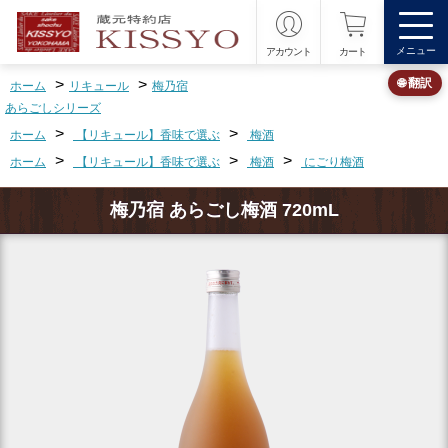
メニュー
アカウント
カート
>
>
🌐 翻訳
ホーム
リキュール
梅乃宿
あらごしシリーズ
>
>
ホーム
【リキュール】香味で選ぶ
梅酒
>
>
>
ホーム
【リキュール】香味で選ぶ
梅酒
にごり梅酒
梅乃宿 あらごし梅酒 720mL