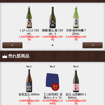
くびったけ 720
雨橘 愛山 黒 720
天祥 純米吟醸 7
mL
mL う
20mL
1,300円(税込1,430
2,000円(税込2,200
2,200円(税込2,420
円)
円)
円)
<
>
売れ筋商品
No.1
No.2
No.3
No.4
吉兆宝山 1800m
【ご自宅用】店
紀土 山田錦50 1
富乃宝山 18
L
長セレクト 72
800mL
L 芋 2
3,480円(税込3,828
10,000円(税込11,0
3,200円(税込3,520
3,480円(税込3
円)
00円)
円)
円)