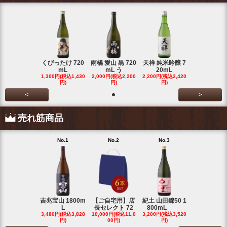
くびったけ 720
雨橘 愛山 黒 720
天祥 純米吟醸 7
mL
mL う
20mL
1,300円(税込1,430
2,000円(税込2,200
2,200円(税込2,420
円)
円)
円)
<
>
売れ筋商品
No.1
No.2
No.3
No.4
吉兆宝山 1800m
【ご自宅用】店
紀土 山田錦50 1
富乃宝山 18
L
長セレクト 72
800mL
L 芋 2
3,480円(税込3,828
10,000円(税込11,0
3,200円(税込3,520
3,480円(税込3
円)
00円)
円)
円)