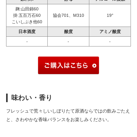
麹:山田錦60
掛:五百万石60
協会701、M310
19°
こいしぶき他60
日本酒度
酸度
アミノ酸度
-
-
-
味わい・香り
フレッシュで荒々しいしぼりたて原酒ならではの飲みごたえ
と、さわやかな香味バランスをお楽しみください。