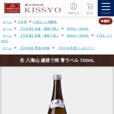
メニュー
アカウント
カート
>
>
🌐 翻訳
ホーム
日本酒
八海山｜八海醸造
>
>
ホーム
【日本酒】容量・価格で選ぶ
900mL～500mL
>
>
>
ホーム
【日本酒】容量・価格で選ぶ
900mL～500mL
1,651～2,2
00円
>
>
ホーム
【日本酒】季節の特集
【冬の日本酒】しぼりたて
生 八海山 越後で候 青ラベル 720mL