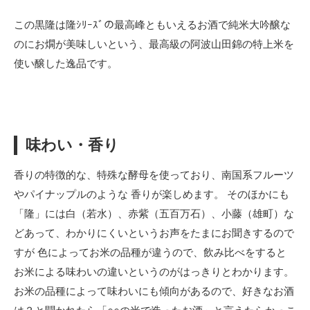
この黒隆は隆ｼﾘｰｽﾞの最高峰ともいえるお酒で純米大吟醸な
のにお燗が美味しいという、最高級の阿波山田錦の特上米を
使い醸した逸品です。
味わい・香り
香りの特徴的な、特殊な酵母を使っており、南国系フルーツ
やパイナップルのような 香りが楽しめます。 そのほかにも
「隆」には白（若水）、赤紫（五百万石）、小藤（雄町）な
どあって、わかりにくいというお声をたまにお聞きするので
すが 色によってお米の品種が違うので、飲み比べをすると
お米による味わいの違いというのがはっきりとわかります。
お米の品種によって味わいにも傾向があるので、好きなお酒