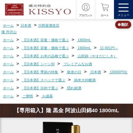
メニュー
アカウント
カート
>
>
🌐 翻訳
ホーム
日本酒
川西屋酒造店
隆 丹沢山
>
>
ホーム
【日本酒】容量・価格で選ぶ
1800mL
>
>
>
ホーム
【日本酒】容量・価格で選ぶ
1800mL
11,001円～
>
>
ホーム
【日本酒】お米の品種で選ぶ
山田錦（やまだにしき）
>
>
ホーム
【日本酒】シーン別
プレミアムなお酒
>
>
>
>
ホーム
【日本酒】季節の特集
敬老の日
日本酒
10000円位
>
>
ホーム
【日本酒】スペックで選ぶ
純米大吟醸酒
>
>
ホーム
【日本酒】目的で選ぶ
隠れ銘酒
>
>
ホーム
ご贈答
お歳暮
【専用箱入】隆 黒金 阿波山田錦40 1800mL