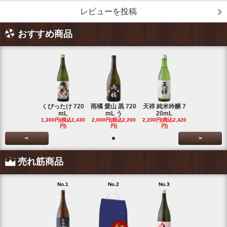
レビューを投稿
おすすめ商品
くびったけ 720
雨橘 愛山 黒 720
天祥 純米吟醸 7
mL
mL う
20mL
1,300円(税込1,430
2,000円(税込2,200
2,200円(税込2,420
円)
円)
円)
<
>
売れ筋商品
No.1
No.2
No.3
No.4