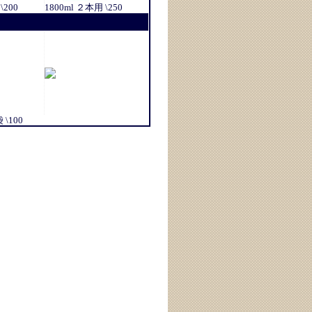
\200
1800ml ２本用 \250
\100