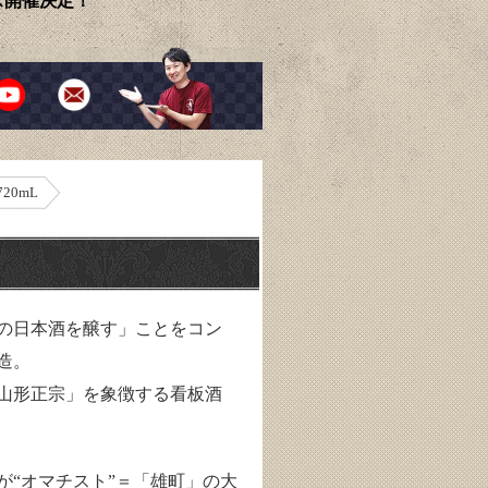
ェス開催決定！
20mL
の日本酒を醸す」ことをコン
造。
山形正宗」を象徴する看板酒
が“オマチスト”＝「雄町」の大