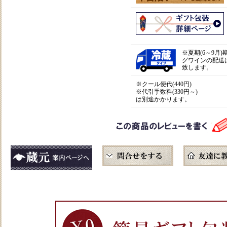
※
夏期(6～9月
グワインの配送
致します。
※クール便代(440円)
※代引手数料(330円～)
は別途かかります。