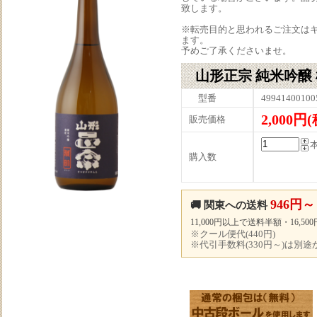
致します。
※転売目的と思われるご注文は
ます。
予めご了承くださいませ。
山形正宗 純米吟醸 雄町
型番
49941400100
2,000円
販売価格
購入数
946円～
🚚 関東への送料
11,000円以上で送料半額・16,5
※クール便代(440円)
※代引手数料(330円～)は別