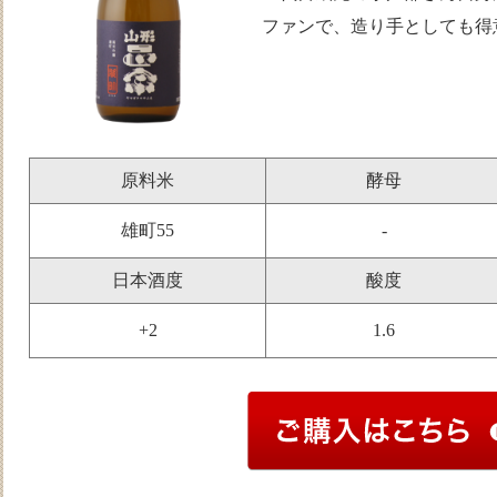
ファンで、造り手としても得
原料米
酵母
雄町55
-
日本酒度
酸度
+2
1.6