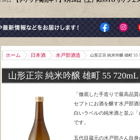
6月30日
【チケット発売中！】9月26日（土）KISSYO サケフ
ホーム
日本酒
水戸部酒造
山形正宗 純米吟醸 雄町 55 7
山形正宗 純米吟醸 雄町 55 720mL
「徹底した手造りで最高品質
セプトにお酒を醸す水戸部酒
白いラベルの純米酒と並ぶ「
です。
五代目蔵元の水戸部さん自身