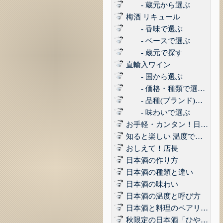
- 蔵元から選ぶ
梅酒 リキュール
- 香味で選ぶ
- ベースで選ぶ
- 蔵元で探す
直輸入ワイン
- 国から選ぶ
- 価格・種類で選ぶ(赤,白,ロゼ,スパークリング)
- 品種(ブランド)で選ぶ
- 味わいで選ぶ
お手軽・カンタン！日本酒に合うコンビニおつまみ3選 Vol.1
知ると楽しい 温度で楽しむ日本酒
おしえて！店長
日本酒の作り方
日本酒の種類と違い
日本酒の味わい
日本酒の温度と呼び方
日本酒と料理のペアリング
秋限定の日本酒「ひやおろし」