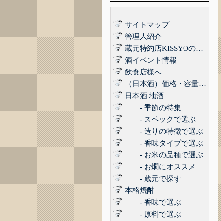
サイトマップ
管理人紹介
蔵元特約店KISSYOの品質管理について｜最高の品質でお届けするために
酒イベント情報
飲食店様へ
（日本酒）価格・容量で選ぶ
日本酒 地酒
- 季節の特集
- スペックで選ぶ
- 造りの特徴で選ぶ
- 香味タイプで選ぶ
- お米の品種で選ぶ
- お燗にオススメ
- 蔵元で探す
本格焼酎
- 香味で選ぶ
- 原料で選ぶ