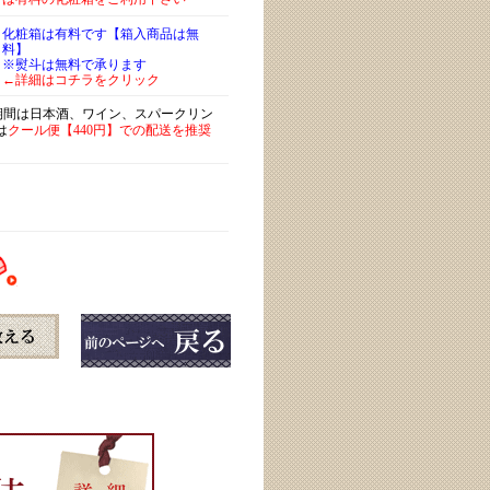
化粧箱は有料です【箱入商品は無
料】
※熨斗は無料で承ります
←詳細はコチラをクリック
)期間は日本酒、ワイン、スパークリン
は
クール便【440円】での配送を推奨