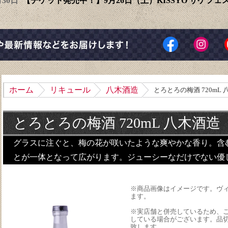
6月30日
【チケット発売中！】9月26日（土）KISSYO サケフ
ホーム
リキュール
八木酒造
とろとろの梅酒 720mL
とろとろの梅酒 720mL 八木酒造
グラスに注ぐと、梅の花が咲いたような爽やかな香り。含
とが一体となって広がります。ジューシーなだけでない優
※商品画像はイメージです。ヴ
ます。
※実店舗と併売しているため、
している場合がございます。品
致します。