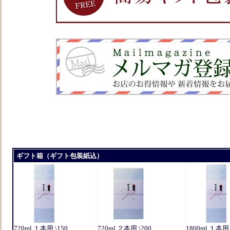
ギフト箱（ギフト包装紙込）
720ml １本用 \150
720ml ２本用 \200
1800ml １本用 