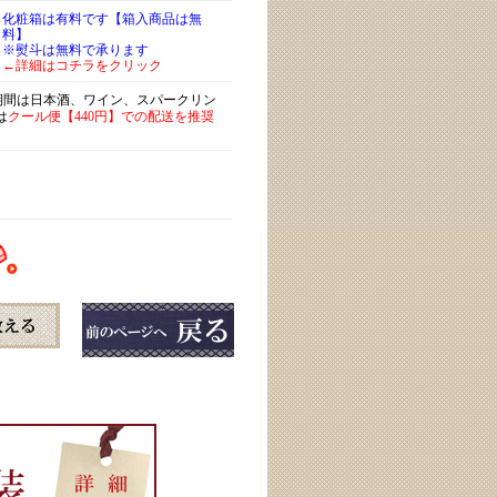
化粧箱は有料です【箱入商品は無
料】
※熨斗は無料で承ります
←詳細はコチラをクリック
)期間は日本酒、ワイン、スパークリン
は
クール便【440円】での配送を推奨