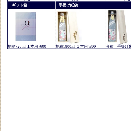
ギフト箱
手提げ紙袋
桐箱720ml １本用 \600
桐箱1800ml １本用 \800
各種 手提げ袋 