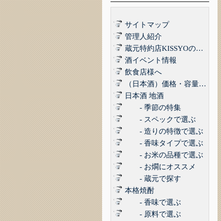
サイトマップ
管理人紹介
蔵元特約店KISSYOの品質管理について｜最高の品質でお届けするために
酒イベント情報
飲食店様へ
（日本酒）価格・容量で選ぶ
日本酒 地酒
- 季節の特集
- スペックで選ぶ
- 造りの特徴で選ぶ
- 香味タイプで選ぶ
- お米の品種で選ぶ
- お燗にオススメ
- 蔵元で探す
本格焼酎
- 香味で選ぶ
- 原料で選ぶ