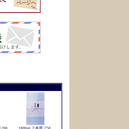
\200
1800ml ２本用 \250