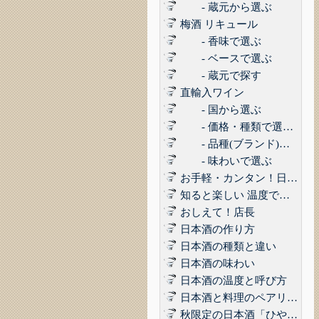
- 蔵元から選ぶ
梅酒 リキュール
- 香味で選ぶ
- ベースで選ぶ
- 蔵元で探す
直輸入ワイン
- 国から選ぶ
- 価格・種類で選ぶ(赤,白,ロゼ,スパークリング)
- 品種(ブランド)で選ぶ
- 味わいで選ぶ
お手軽・カンタン！日本酒に合うコンビニおつまみ3選 Vol.1
知ると楽しい 温度で楽しむ日本酒
おしえて！店長
日本酒の作り方
日本酒の種類と違い
日本酒の味わい
日本酒の温度と呼び方
日本酒と料理のペアリング
秋限定の日本酒「ひやおろし」