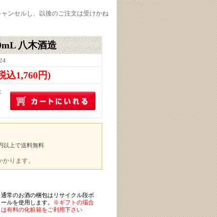
キャンセルし、以後のご注文は受けかね
0mL 八木酒造
24
(税込1,760円)
本
00円以上で送料無料
途かかります。
通常のお酒の梱包はリサイクル段ボ
ールを使用します。
※ギフトの場合
は有料の化粧箱をご利用下さい