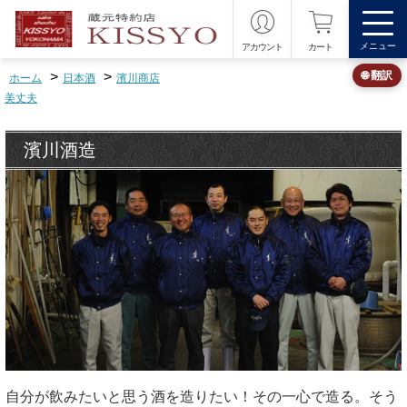
メニュー
アカウント
カート
>
>
🌐 翻訳
ホーム
日本酒
濱川商店
美丈夫
濱川酒造
自分が飲みたいと思う酒を造りたい！その一心で造る。そう