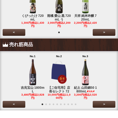
くびったけ 720
雨橘 愛山 黒 720
天祥 純米吟醸 7
mL
mL う
20mL
1,300円(税込1,430
2,000円(税込2,200
2,200円(税込2,420
円)
円)
円)
<
>
売れ筋商品
No.1
No.2
No.3
No.4
吉兆宝山 1800m
【ご自宅用】店
紀土 山田錦50 1
富乃宝山 18
L
長セレクト 72
800mL
L 芋 2
3,480円(税込3,828
10,000円(税込11,0
3,200円(税込3,520
3,480円(税込3
円)
00円)
円)
円)
<
>