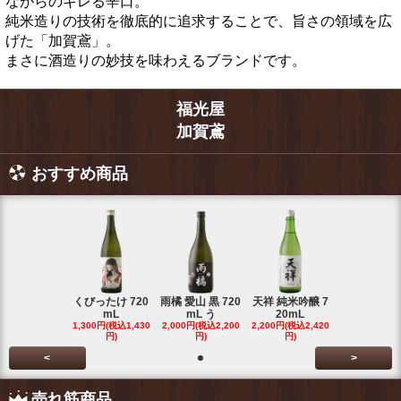
ながらのキレる辛口。
純米造りの技術を徹底的に追求することで、旨さの領域を広
げた「加賀鳶」。
まさに酒造りの妙技を味わえるブランドです。
福光屋
加賀鳶
おすすめ商品
くびったけ 720
雨橘 愛山 黒 720
天祥 純米吟醸 7
mL
mL う
20mL
1,300円(税込1,430
2,000円(税込2,200
2,200円(税込2,420
円)
円)
円)
<
>
売れ筋商品