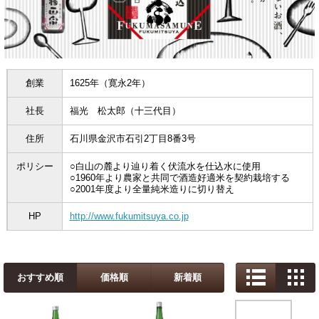
創業
1625年（寛永2年）
社長
福光 松太郎（十三代目）
住所
石川県金沢市石引2丁目8番3号
ポリシー
○白山の麓より辿り着く伏流水を仕込水に使用
○1960年より農家と共同で酒造好適米を契約栽培する
○2001年度より全量純米造りに切り替え
HP
http://www.fukumitsuya.co.jp
おすすめ順
価格順
新着順