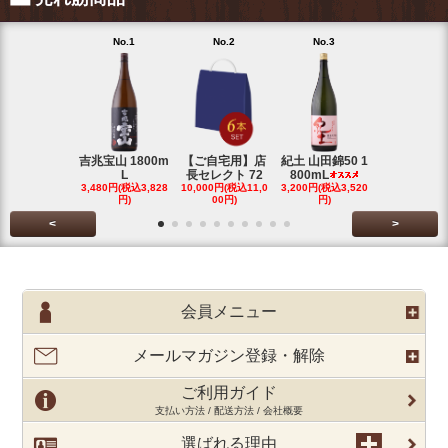
No.1
No.2
No.3
No.4
吉兆宝山 1800m
【ご自宅用】店
紀土 山田錦50 1
富乃宝山 18
L
長セレクト 72
800mL
L 芋 2
3,480円(税込3,828
10,000円(税込11,0
3,200円(税込3,520
3,480円(税込3
円)
00円)
円)
円)
<
>
会員メニュー
メールマガジン登録・解除
ご利用ガイド
支払い方法 / 配送方法 / 会社概要
選ばれる理由