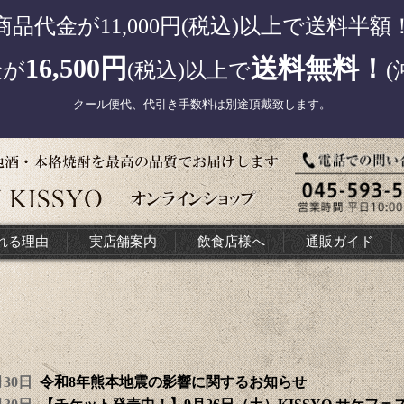
商品代金が11,000円(税込)以上で送料半額
16,500円
送料無料！
金が
(税込)以上で
(
クール便代、代引き手数料は別途頂戴致します。
れる理由
実店舗案内
飲食店様へ
通販ガイド
7月30日
令和8年熊本地震の影響に関するお知らせ