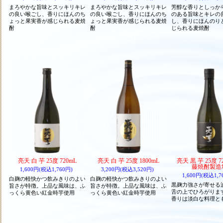
まろやかな旨味とスッキリキレ
まろやかな旨味とスッキリキレ
芳醇な香りとしっか
の良い喉ごし、香りにほんのち
の良い喉ごし、香りにほんのち
のある旨味とキレの
ょっと果実香が感じられる麦焼
ょっと果実香が感じられる麦焼
し、香りにほんのり
酎
酎
じられる麦焼酎
亮天 白 芋 25度 720mL
亮天 白 芋 25度 1800mL
亮天 黒 芋 25度 7
藤焼酎製造
1,600円(税込1,760円)
3,200円(税込3,520円)
1,600円(税込1,7
白麹の軽快かつ飲みきりのよい
白麹の軽快かつ飲みきりのよい
黒麹力強さが寄せる
旨さが特徴。上品な風味は、ふ
旨さが特徴。上品な風味は、ふ
舌の上でひろがりま
っくら黄色い紅金時芋使用
っくら黄色い紅金時芋使用
香りは淡白な料理と