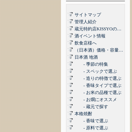
サイトマップ
管理人紹介
蔵元特約店KISSYOの品質管理について｜最高の品質でお届けするために
酒イベント情報
飲食店様へ
（日本酒）価格・容量で選ぶ
日本酒 地酒
- 季節の特集
- スペックで選ぶ
- 造りの特徴で選ぶ
- 香味タイプで選ぶ
- お米の品種で選ぶ
- お燗にオススメ
- 蔵元で探す
本格焼酎
- 香味で選ぶ
- 原料で選ぶ