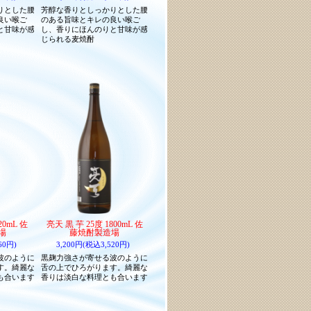
りとした腰
芳醇な香りとしっかりとした腰
良い喉ご
のある旨味とキレの良い喉ご
と甘味が感
し、香りにほんのりと甘味が感
じられる麦焼酎
20mL 佐
亮天 黒 芋 25度 1800mL 佐
場
藤焼酎製造場
60円)
3,200円(税込3,520円)
波のように
黒麹力強さが寄せる波のように
す。綺麗な
舌の上でひろがります。綺麗な
も合います
香りは淡白な料理とも合います