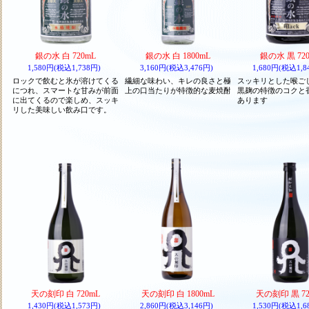
銀の水 白 720mL
銀の水 白 1800mL
銀の水 黒 72
1,580円(税込1,738円)
3,160円(税込3,476円)
1,680円(税込1,8
ロックで飲むと氷が溶けてくる
繊細な味わい、キレの良さと極
スッキリとした喉ご
につれ、スマートな甘みが前面
上の口当たりが特徴的な麦焼酎
黒麹の特徴のコクと
に出てくるので楽しめ、スッキ
あります
リした美味しい飲み口です。
天の刻印 白 720mL
天の刻印 白 1800mL
天の刻印 黒 72
1,430円(税込1,573円)
2,860円(税込3,146円)
1,530円(税込1,6