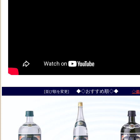
◆◇おすすめ順◇◆
[並び順を変更]
◇価