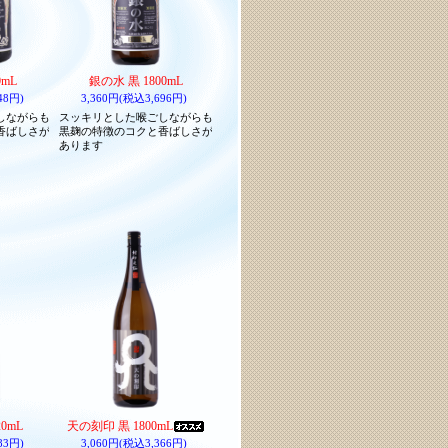
0mL
銀の水 黒 1800mL
48円)
3,360円(税込3,696円)
しながらも
スッキリとした喉ごしながらも
香ばしさが
黒麹の特徴のコクと香ばしさが
あります
0mL
天の刻印 黒 1800mL
83円)
3,060円(税込3,366円)