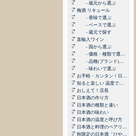
- 蔵元から選ぶ
梅酒 リキュール
- 香味で選ぶ
- ベースで選ぶ
- 蔵元で探す
直輸入ワイン
- 国から選ぶ
- 価格・種類で選ぶ(赤,白,ロゼ,スパークリング)
- 品種(ブランド)で選ぶ
- 味わいで選ぶ
お手軽・カンタン！日本酒に合うコンビニおつまみ3選 Vol.1
知ると楽しい 温度で楽しむ日本酒
おしえて！店長
日本酒の作り方
日本酒の種類と違い
日本酒の味わい
日本酒の温度と呼び方
日本酒と料理のペアリング
秋限定の日本酒「ひやおろし」