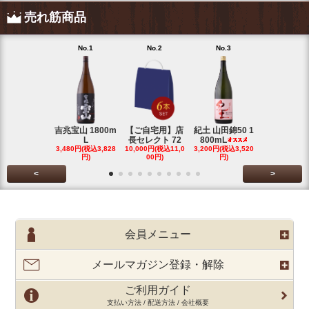
売れ筋商品
No.1
No.2
No.3
No.4
吉兆宝山 1800m
【ご自宅用】店
紀土 山田錦50 1
富乃宝山 18
L
長セレクト 72
800mL
L 芋 2
3,480円(税込3,828
10,000円(税込11,0
3,200円(税込3,520
3,480円(税込3
円)
00円)
円)
円)
<
>
会員メニュー
メールマガジン登録・解除
ご利用ガイド
支払い方法 / 配送方法 / 会社概要