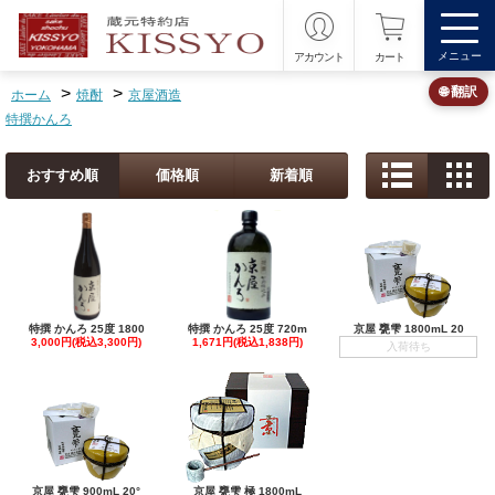
メニュー
アカウント
カート
>
>
🌐 翻訳
ホーム
焼酎
京屋酒造
特撰かんろ
おすすめ順
価格順
新着順
特撰 かんろ 25度 1800
特撰 かんろ 25度 720m
京屋 甕雫 1800mL 20
3,000円(税込3,300円)
1,671円(税込1,838円)
入荷待ち
京屋 甕雫 900mL 20°
京屋 甕雫 極 1800mL