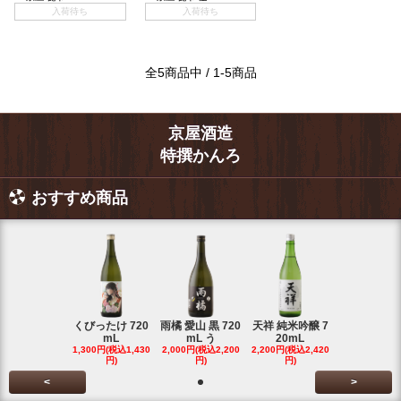
入荷待ち
入荷待ち
全5商品中 / 1-5商品
京屋酒造
特撰かんろ
おすすめ商品
くびったけ 720
雨橘 愛山 黒 720
天祥 純米吟醸 7
mL
mL う
20mL
1,300円(税込1,430
2,000円(税込2,200
2,200円(税込2,420
円)
円)
円)
<
>