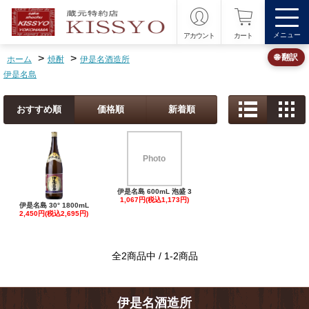
メニュー
アカウント
カート
>
>
🌐 翻訳
ホーム
焼酎
伊是名酒造所
伊是名島
おすすめ順
価格順
新着順
Photo
伊是名島 600mL 泡盛 3
1,067円(税込1,173円)
伊是名島 30° 1800mL
2,450円(税込2,695円)
全2商品中 / 1-2商品
伊是名酒造所