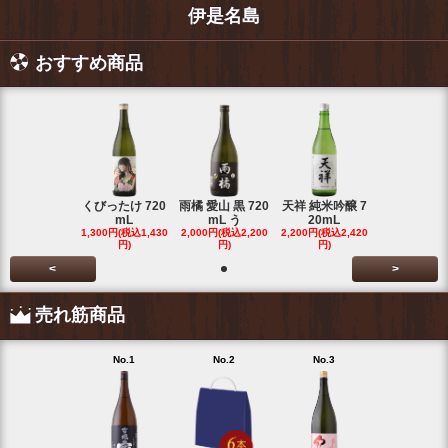
伊是名島
おすすめ商品
くびったけ 720
雨橘 愛山 黒 720
天祥 純米吟醸 7
mL
mL う
20mL
1,300円(税込1,430
2,000円(税込2,200
2,200円(税込2,420
円)
円)
円)
<
>
売れ筋商品
No.1
No.2
No.3
No.4