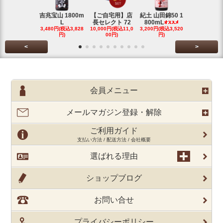
吉兆宝山 1800m
【ご自宅用】店
紀土 山田錦50 1
富乃宝山 18
L
長セレクト 72
800mL
L 芋 2
3,480円(税込3,828
10,000円(税込11,0
3,200円(税込3,520
3,480円(税込3
円)
00円)
円)
円)
<
>
会員メニュー
メールマガジン登録・解除
ご利用ガイド
支払い方法 / 配送方法 / 会社概要
選ばれる理由
ショップブログ
お問い合せ
プライバシーポリシー