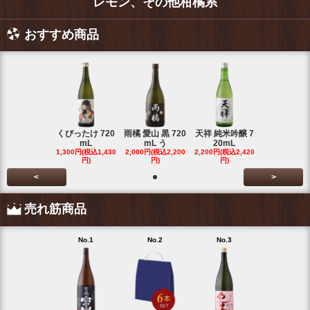
レモン、その他柑橘系
おすすめ商品
くびったけ 720
雨橘 愛山 黒 720
天祥 純米吟醸 7
mL
mL う
20mL
1,300円(税込1,430
2,000円(税込2,200
2,200円(税込2,420
円)
円)
円)
<
>
売れ筋商品
No.1
No.2
No.3
No.4