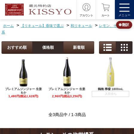
メニュー
アカウント
カート
>
>
>
🌐 翻訳
ホーム
【リキュール】香味で選ぶ
和リキュール
レモン、その他柑橘
系
おすすめ順
価格順
新着順
プレミアムジンジャー 生姜
プレミアムジンジャー 生姜
鶴梅 檸檬 1800mL
＆か
＆か
入荷待ち
1,480円(税込1,628円)
2,960円(税込3,256円)
全3商品中 / 1-3商品