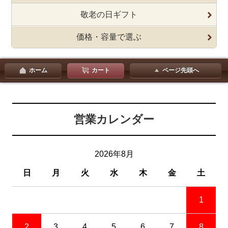
敬老の日ギフト
価格・容量で選ぶ
ホーム
カート
ページ先頭へ
営業カレンダー
2026年8月
日
月
火
水
木
金
土
1
2
3
4
5
6
7
8