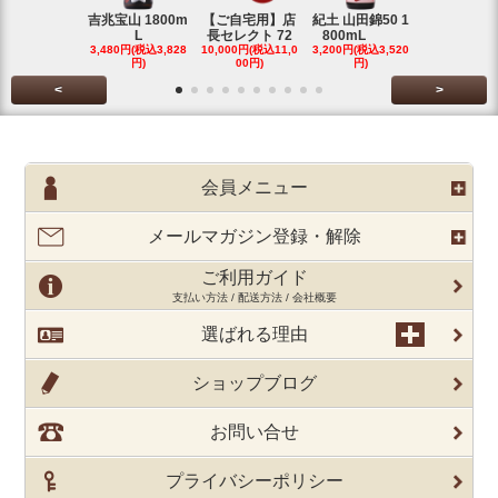
吉兆宝山 1800m
【ご自宅用】店
紀土 山田錦50 1
富乃宝山 18
L
長セレクト 72
800mL
L 芋 2
3,480円(税込3,828
10,000円(税込11,0
3,200円(税込3,520
3,480円(税込3
円)
00円)
円)
円)
<
>
会員メニュー
メールマガジン登録・解除
ご利用ガイド
支払い方法 / 配送方法 / 会社概要
選ばれる理由
ショップブログ
お問い合せ
プライバシーポリシー