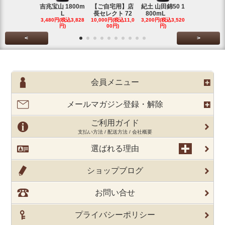
吉兆宝山 1800m
【ご自宅用】店
紀土 山田錦50 1
富乃宝山 18
L
長セレクト 72
800mL
L 芋 2
3,480円(税込3,828
10,000円(税込11,0
3,200円(税込3,520
3,480円(税込3
円)
00円)
円)
円)
<
>
会員メニュー
メールマガジン登録・解除
ご利用ガイド
支払い方法 / 配送方法 / 会社概要
選ばれる理由
ショップブログ
お問い合せ
プライバシーポリシー