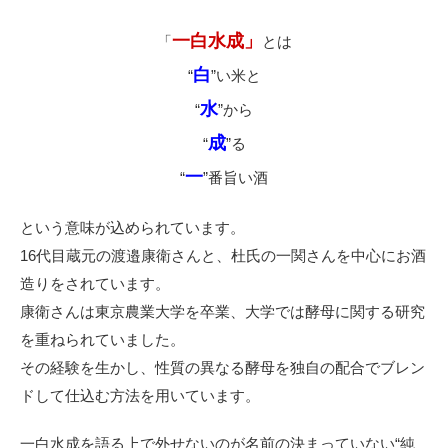
一白水成」
「
とは
白
“
”い米と
水
“
”から
成
“
”る
一
“
”番旨い酒
という意味が込められています。
16代目蔵元の渡邉康衛さんと、杜氏の一関さんを中心にお酒
造りをされています。
康衛さんは東京農業大学を卒業、大学では酵母に関する研究
を重ねられていました。
その経験を生かし、性質の異なる酵母を独自の配合でブレン
ドして仕込む方法を用いています。
一白水成を語る上で外せないのが名前の決まっていない“純