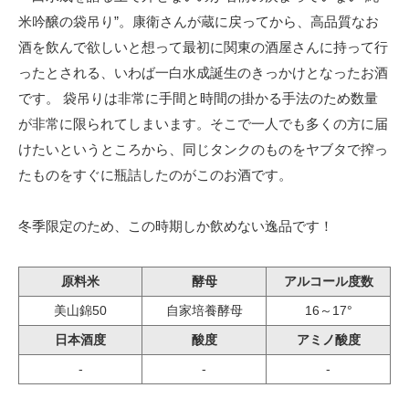
米吟醸の袋吊り”。康衛さんが蔵に戻ってから、高品質なお
酒を飲んで欲しいと想って最初に関東の酒屋さんに持って行
ったとされる、いわば一白水成誕生のきっかけとなったお酒
です。 袋吊りは非常に手間と時間の掛かる手法のため数量
が非常に限られてしまいます。そこで一人でも多くの方に届
けたいというところから、同じタンクのものをヤブタで搾っ
たものをすぐに瓶詰したのがこのお酒です。
冬季限定のため、この時期しか飲めない逸品です！
原料米
酵母
アルコール度数
美山錦50
自家培養酵母
16～17°
日本酒度
酸度
アミノ酸度
-
-
-