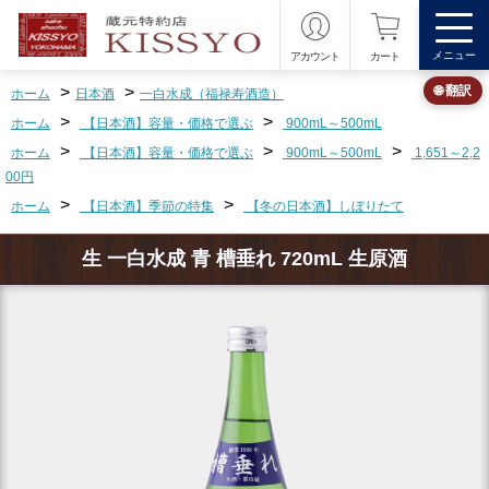
メニュー
アカウント
カート
>
>
🌐 翻訳
ホーム
日本酒
一白水成（福禄寿酒造）
>
>
ホーム
【日本酒】容量・価格で選ぶ
900mL～500mL
>
>
>
ホーム
【日本酒】容量・価格で選ぶ
900mL～500mL
1,651～2,2
00円
>
>
ホーム
【日本酒】季節の特集
【冬の日本酒】しぼりたて
生 一白水成 青 槽垂れ 720mL 生原酒