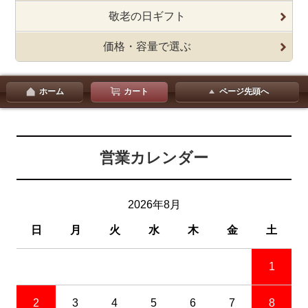
敬老の日ギフト
価格・容量で選ぶ
ホーム
カート
ページ先頭へ
営業カレンダー
2026年8月
日
月
火
水
木
金
土
1
2
3
4
5
6
7
8