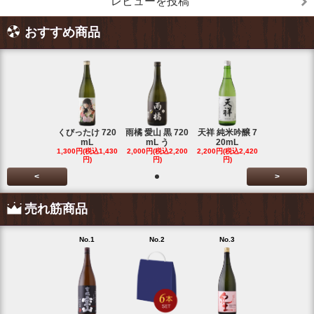
レビューを投稿
おすすめ商品
くびったけ 720
雨橘 愛山 黒 720
天祥 純米吟醸 7
mL
mL う
20mL
1,300円(税込1,430
2,000円(税込2,200
2,200円(税込2,420
円)
円)
円)
<
>
売れ筋商品
No.1
No.2
No.3
No.4