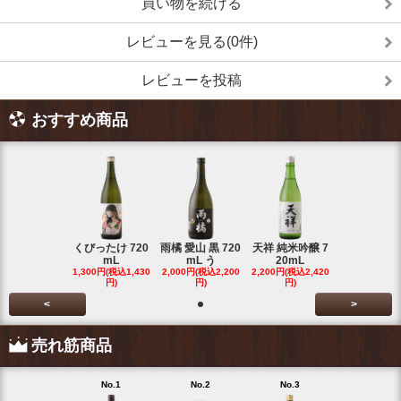
買い物を続ける
レビューを見る(0件)
レビューを投稿
おすすめ商品
くびったけ 720
雨橘 愛山 黒 720
天祥 純米吟醸 7
mL
mL う
20mL
1,300円(税込1,430
2,000円(税込2,200
2,200円(税込2,420
円)
円)
円)
<
>
売れ筋商品
No.1
No.2
No.3
No.4