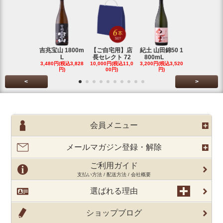
吉兆宝山 1800m
【ご自宅用】店
紀土 山田錦50 1
富乃宝山 18
L
長セレクト 72
800mL
L 芋 2
3,480円(税込3,828
10,000円(税込11,0
3,200円(税込3,520
3,480円(税込3
円)
00円)
円)
円)
<
>
会員メニュー
メールマガジン登録・解除
ご利用ガイド
支払い方法 / 配送方法 / 会社概要
選ばれる理由
ショップブログ