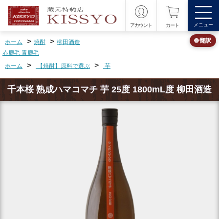
メニュー
アカウント
カート
>
>
🌐 翻訳
ホーム
焼酎
柳田酒造
赤鹿毛 青鹿毛
>
>
ホーム
【焼酎】原料で選ぶ
芋
千本桜 熟成ハマコマチ 芋 25度 1800mL度 柳田酒造