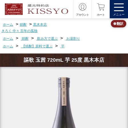
メニュー
アカウント
カート
>
>
🌐 翻訳
ホーム
焼酎
黒木本店
きろく 中々 百年の孤独
>
>
>
ホーム
焼酎
飲み方で選ぶ
お湯割り
>
>
ホーム
【焼酎】原料で選ぶ
芋
謳歌 玉茜 720mL 芋 25度 黒木本店