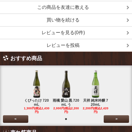
この商品を友達に教える
買い物を続ける
レビューを見る(0件)
レビューを投稿
おすすめ商品
くびったけ 720
雨橘 愛山 黒 720
天祥 純米吟醸 7
mL
mL う
20mL
1,300円(税込1,430
2,000円(税込2,200
2,200円(税込2,420
円)
円)
円)
<
>