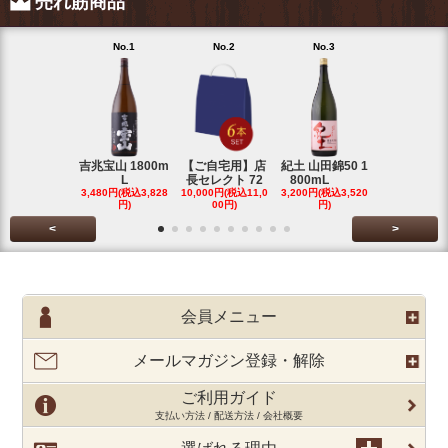
売れ筋商品
No.1
No.2
No.3
No.4
吉兆宝山 1800m
【ご自宅用】店
紀土 山田錦50 1
富乃宝山 18
L
長セレクト 72
800mL
L 芋 2
3,480円(税込3,828
10,000円(税込11,0
3,200円(税込3,520
3,480円(税込3
円)
00円)
円)
円)
<
>
会員メニュー
メールマガジン登録・解除
ご利用ガイド
支払い方法 / 配送方法 / 会社概要