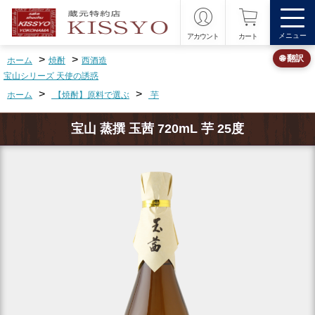
メニュー
アカウント
カート
>
>
🌐 翻訳
ホーム
焼酎
西酒造
宝山シリーズ 天使の誘惑
>
>
ホーム
【焼酎】原料で選ぶ
芋
宝山 蒸撰 玉茜 720mL 芋 25度