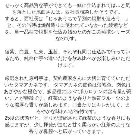
せっかく高品質な芋ができても一緒に仕込まれては…と気
を落とした尾曲さんは、西社長相談したそうです。
すると、西社長は「じゃあうちで芋別の焼酎を造ろう！」
と、その当時は焼酎造りに使われていなかった綾紫など
を、単一品種で焼酎を仕込み始めたのがこの蒸撰シリーズ
なのです。
綾紫、白豊、紅東、玉茜、それぞれ同じ仕込みで行ってい
るため、純粋に芋の違いだけを飲み比べがお楽しみいただ
けます。
厳選された原料芋は、契約農家さんに大切に育てていただ
いたタマアカネです。 タマアカネの皮色は薄褐色、肉色は
あざやかな橙色で、多品種に比べてβカロテンの含有量が高
いことが特徴です。紅茶のような香りと熱帯フルーツのよ
うな濃厚な香りが楽しめます。口当たりはキレがよく、ま
ろやかな味わいが特徴です。
25度の状態だと、香りが濃縮されて緑茶のような香りにも
感じますが、少し揮発が進むと甘く柔らかい紅茶のような
香りが鼻腔へと広がっていきます。