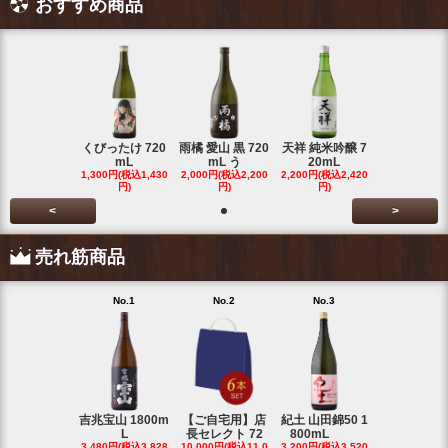
おすすめ商品
くびったけ 720
雨橘 愛山 黒 720
天祥 純米吟醸 7
mL
mL う
20mL
1,300円(税込1,430
2,000円(税込2,200
2,200円(税込2,420
円)
円)
円)
<
>
売れ筋商品
No.1
No.2
No.3
No.4
吉兆宝山 1800m
【ご自宅用】店
紀土 山田錦50 1
富乃宝山 18
L
長セレクト 72
800mL
L 芋 2
3,480円(税込3,828
10,000円(税込11,0
3,200円(税込3,520
3,480円(税込3