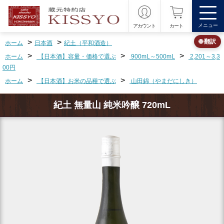
メニュー
アカウント
カート
>
>
🌐 翻訳
ホーム
日本酒
紀土（平和酒造）
>
>
>
ホーム
【日本酒】容量・価格で選ぶ
900mL～500mL
2,201～3,3
00円
>
>
ホーム
【日本酒】お米の品種で選ぶ
山田錦（やまだにしき）
紀土 無量山 純米吟醸 720mL