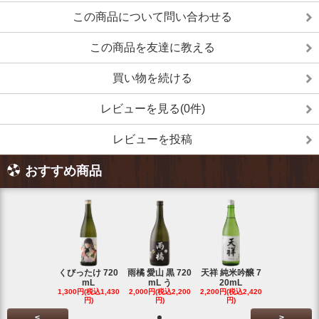
この商品について問い合わせる
この商品を友達に教える
買い物を続ける
レビューを見る(0件)
レビューを投稿
おすすめ商品
くびったけ 720
雨橘 愛山 黒 720
天祥 純米吟醸 7
mL
mL う
20mL
1,300円(税込1,430
2,000円(税込2,200
2,200円(税込2,420
円)
円)
円)
<
>