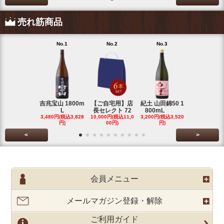
売れ筋商品
No.1
No.2
No.3
No.4
吉兆宝山 1800m
【ご自宅用】店
紀土 山田錦50 1
富乃宝山 18
L
長セレクト 72
800mL
L 芋 2
3,480円(税込3,828
10,000円(税込11,0
3,200円(税込3,520
3,480円(税込3
円)
00円)
円)
円)
<
>
会員メニュー
メールマガジン登録・解除
ご利用ガイド