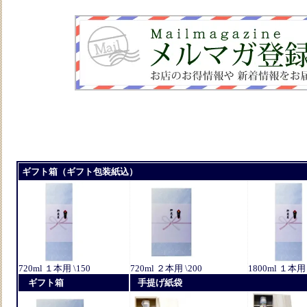
ギフト箱（ギフト包装紙込）
720ml １本用 \150
720ml ２本用 \200
1800ml １本用 
ギフト箱
手提げ紙袋