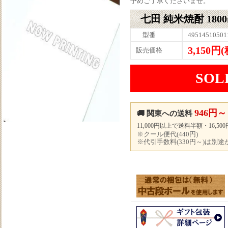
予めご了承くださいませ。
七田 純米焼酎 1800
型番
49514510501
3,150円
販売価格
SOL
946円～
🚚 関東への送料
11,000円以上で送料半額・16,5
※クール便代(440円)
※代引手数料(330円～)は別