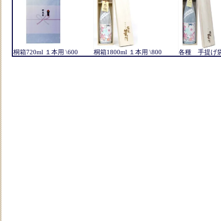
桐箱720ml １本用 \600
桐箱1800ml １本用 \800
各種 手提げ袋 