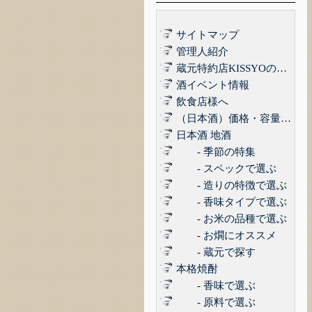
サイトマップ
管理人紹介
蔵元特約店KISSYOの品質管理について｜最高の品質でお届けするために
酒イベント情報
飲食店様へ
（日本酒）価格・容量で選ぶ
日本酒 地酒
- 季節の特集
- スペックで選ぶ
- 造りの特徴で選ぶ
- 香味タイプで選ぶ
- お米の品種で選ぶ
- お燗にオススメ
- 蔵元で探す
本格焼酎
- 香味で選ぶ
- 原料で選ぶ