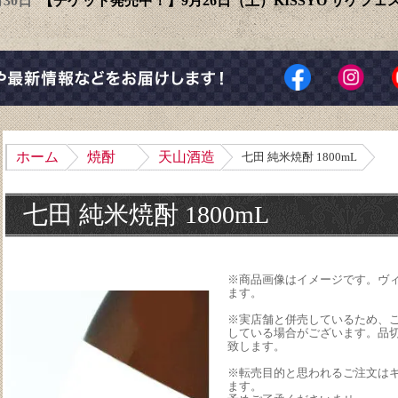
6月30日
【チケット発売中！】9月26日（土）KISSYO サケフ
ホーム
焼酎
天山酒造
七田 純米焼酎 1800mL
七田 純米焼酎 1800mL
※商品画像はイメージです。ヴ
ます。
※実店舗と併売しているため、
している場合がございます。品
致します。
※転売目的と思われるご注文は
ます。