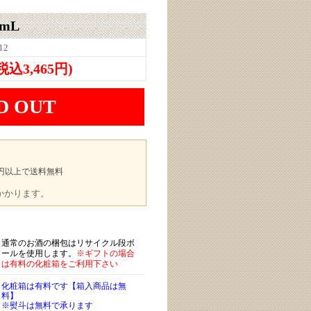
mL
12
(税込3,465円)
D OUT
00円以上で送料無料
途かかります。
通常のお酒の梱包はリサイクル段ボ
ールを使用します。
※ギフトの場合
は有料の化粧箱をご利用下さい
化粧箱は有料です【箱入商品は無
料】
※熨斗は無料で承ります