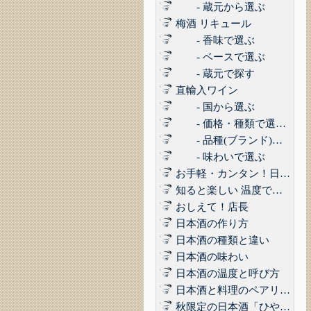
- 蔵元から選ぶ
梅酒 リキュール
- 香味で選ぶ
- ベースで選ぶ
- 蔵元で探す
直輸入ワイン
- 国から選ぶ
- 価格・種類で選ぶ(赤,白,ロゼ,スパークリング)
- 品種(ブランド)で選ぶ
- 味わいで選ぶ
お手軽・カンタン！日本酒に合うコンビニおつまみ3選 Vol.1
知ると楽しい 温度で楽しむ日本酒
おしえて！店長
日本酒の作り方
日本酒の種類と違い
日本酒の味わい
日本酒の温度と呼び方
日本酒と料理のペアリング
秋限定の日本酒「ひやおろし」