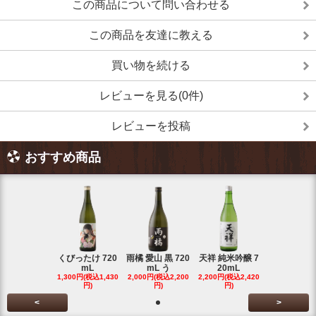
この商品について問い合わせる
この商品を友達に教える
買い物を続ける
レビューを見る(0件)
レビューを投稿
おすすめ商品
くびったけ 720
雨橘 愛山 黒 720
天祥 純米吟醸 7
mL
mL う
20mL
1,300円(税込1,430
2,000円(税込2,200
2,200円(税込2,420
円)
円)
円)
<
>