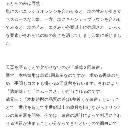
るとその差は歴然！
塩にスパニッシュオレンジを合わせると、塩の甘みが引き立
ちスムースな印象。一方、塩にキャンティブラウンを合わせ
てみると、塩の苦み、エグみが必要以上に強調され、いろん
な要素がそれぞれの味の良さを消してしまう印象に感じまし
た。
天盃を語るうえで欠かせないのが「単式２回蒸留」
通常、本格焼酎は単式1回蒸留なのですが、求める香味のた
め、手間もコストも掛かる2回蒸留を行います。それにより
「濃縮味」と「スムースさ」が付与されるのです。
蔵元曰く『本格焼酎の品質の差は6割近くが蒸留』というこ
とで、世代を超えて半世紀以上の歳月を掛けながらオリジナ
ルの蒸留器を開発。今では、蒸留の設計によって料理に合わ
せる酒質が決まることが分かってきたというので面白いで