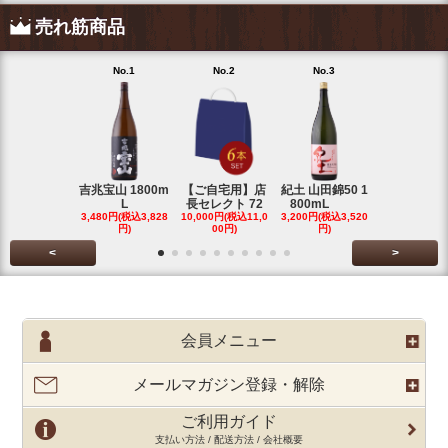
売れ筋商品
No.1
No.2
No.3
No.4
吉兆宝山 1800m
【ご自宅用】店
紀土 山田錦50 1
富乃宝山 18
L
長セレクト 72
800mL
L 芋 2
3,480円(税込3,828
10,000円(税込11,0
3,200円(税込3,520
3,480円(税込3
円)
00円)
円)
円)
<
>
会員メニュー
メールマガジン登録・解除
ご利用ガイド
支払い方法 / 配送方法 / 会社概要