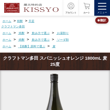
メニュー
アカウント
カート
>
>
🌐 翻訳
ホーム
焼酎
天盃
クラフトマン多田
>
>
>
ホーム
焼酎
飲み方で選ぶ
お湯割り
>
>
>
ホーム
焼酎
飲み方で選ぶ
ソーダ割
>
>
ホーム
【焼酎】原料で選ぶ
麦
クラフトマン多田 スパニッシュオレンジ 1800mL 麦
25度