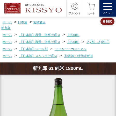
メニュー
アカウント
カート
>
>
🌐 翻訳
ホーム
日本酒
宮島酒店
斬九郎
>
>
ホーム
【日本酒】容量・価格で選ぶ
1800mL
>
>
>
ホーム
【日本酒】容量・価格で選ぶ
1800mL
2,750～3,850円
>
>
ホーム
【日本酒】シーン別
デイリー・カジュアル
>
>
ホーム
【日本酒】スペックで選ぶ
純米酒・特別純米酒
斬九郎 61 純米 1800mL