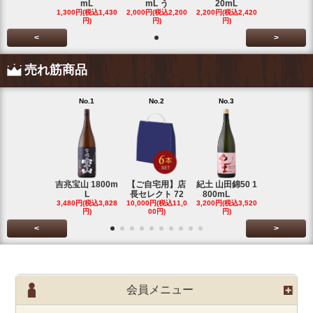
mL
mL う
20mL
1,300円(税込1,430
2,000円(税込2,200
2,200円(税込2,420
円)
円)
円)
<
>
売れ筋商品
No.1
No.2
No.3
No.4
吉兆宝山 1800m
【ご自宅用】店
紀土 山田錦50 1
富乃宝山 18
L
長セレクト 72
800mL
L 芋 2
3,480円(税込3,828
10,000円(税込11,0
3,200円(税込3,520
3,480円(税込3
円)
00円)
円)
円)
<
>
会員メニュー