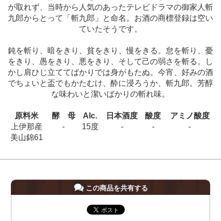
が取れず、当時から人気のあったテレビドラマの御家人斬
九郎からとって「斬九郎」と命名。お酒の商標登録は空い
ていたそうです。
鈍を斬り、暗をきり、貧をきり、慢をきる。怠を斬り、憂
をきり、愚をきり、悪をきり、そして己の弱さを斬る。し
かし肩ひじ立ててばかりでは身がもたぬ。今宵、好みの酒
でちょいと盃でもかたむけ、酔に浸ろうか、斬九郎。芳醇
な味わいと潔いばかりの斬れ味。
原料米
酵 母
Alc.
日本酒度
酸度
アミノ酸度
上伊那産
-
15度
-
-
-
美山錦61
この商品を共有する