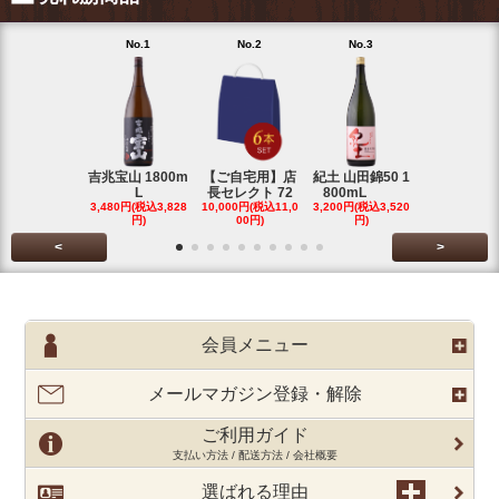
No.1
No.2
No.3
No.4
吉兆宝山 1800m
【ご自宅用】店
紀土 山田錦50 1
富乃宝山 18
L
長セレクト 72
800mL
L 芋 2
3,480円(税込3,828
10,000円(税込11,0
3,200円(税込3,520
3,480円(税込3
円)
00円)
円)
円)
<
>
会員メニュー
メールマガジン登録・解除
ご利用ガイド
支払い方法 / 配送方法 / 会社概要
選ばれる理由