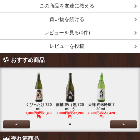
この商品を友達に教える
買い物を続ける
レビューを見る(0件)
レビューを投稿
おすすめ商品
くびったけ 720
雨橘 愛山 黒 720
天祥 純米吟醸 7
mL
mL う
20mL
1,300円(税込1,430
2,000円(税込2,200
2,200円(税込2,420
円)
円)
円)
<
>
売れ筋商品