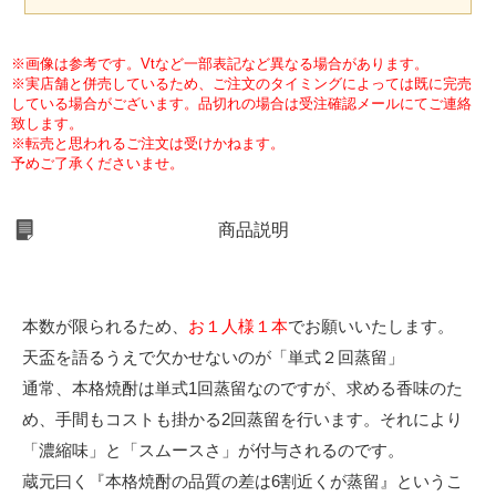
※画像は参考です。Vtなど一部表記など異なる場合があります。
※実店舗と併売しているため、ご注文のタイミングによっては既に完売
している場合がございます。品切れの場合は受注確認メールにてご連絡
致します。
※転売と思われるご注文は受けかねます。
予めご了承くださいませ。
商品説明
本数が限られるため、
お１人様１本
でお願いいたします。
天盃を語るうえで欠かせないのが「単式２回蒸留」
通常、本格焼酎は単式1回蒸留なのですが、求める香味のた
め、手間もコストも掛かる2回蒸留を行います。それにより
「濃縮味」と「スムースさ」が付与されるのです。
蔵元曰く『本格焼酎の品質の差は6割近くが蒸留』というこ