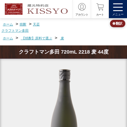
メニュー
アカウント
カート
>
>
🌐 翻訳
ホーム
焼酎
天盃
クラフトマン多田
>
>
ホーム
【焼酎】原料で選ぶ
麦
クラフトマン多田 720mL 2218 麦 44度