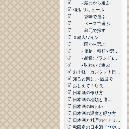
- 蔵元から選ぶ
梅酒 リキュール
- 香味で選ぶ
- ベースで選ぶ
- 蔵元で探す
直輸入ワイン
- 国から選ぶ
- 価格・種類で選ぶ(赤,白,ロゼ,スパークリング)
- 品種(ブランド)で選ぶ
- 味わいで選ぶ
お手軽・カンタン！日本酒に合うコンビニおつまみ3選 Vol.1
知ると楽しい 温度で楽しむ日本酒
おしえて！店長
日本酒の作り方
日本酒の種類と違い
日本酒の味わい
日本酒の温度と呼び方
日本酒と料理のペアリング
秋限定の日本酒「ひやおろし」