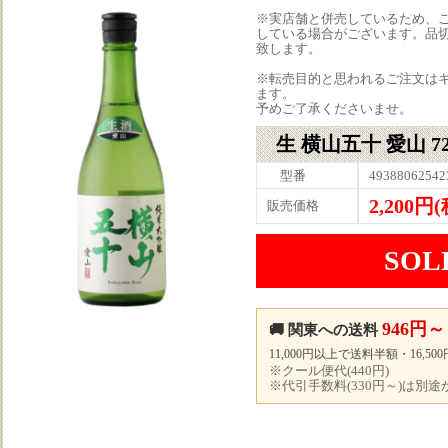
※実店舗と併売しているため、
している場合がございます。品
致します。
※転売目的と思われるご注文は
ます。
予めご了承くださいませ。
生 横山五十 愛山 7
型番
49388062542
2,200円
販売価格
SOL
946円～
🚚 関東への送料
11,000円以上で送料半額・16,5
※クール便代(440円)
※代引手数料(330円～)は別