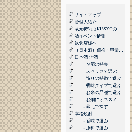
サイトマップ
管理人紹介
蔵元特約店KISSYOの品質管理について｜最高の品質でお届けするために
酒イベント情報
飲食店様へ
（日本酒）価格・容量で選ぶ
日本酒 地酒
- 季節の特集
- スペックで選ぶ
- 造りの特徴で選ぶ
- 香味タイプで選ぶ
- お米の品種で選ぶ
- お燗にオススメ
- 蔵元で探す
本格焼酎
- 香味で選ぶ
- 原料で選ぶ