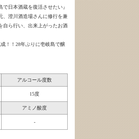
島で日本酒蔵を復活させたい』
蔵元、澄川酒造場さんに修行を兼
を自ら行い、出来上がったお酒
完成！！28年ぶりに壱岐島で醸
アルコール度数
15度
アミノ酸度
-