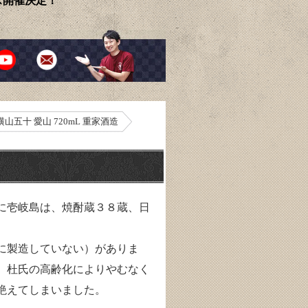
ェス開催決定！
横山五十 愛山 720mL 重家酒造
に壱岐島は、焼酎蔵３８蔵、日
に製造していない）がありま
、杜氏の高齢化によりやむなく
絶えてしまいました。