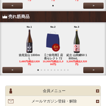
<
>
売れ筋商品
No.1
No.2
No.3
No.4
吉兆宝山 1800m
【ご自宅用】店
紀土 山田錦50 1
富乃宝山 18
L
長セレクト 72
800mL
L 芋 2
3,480円(税込3,828
10,000円(税込11,0
3,200円(税込3,520
3,480円(税込3
円)
00円)
円)
円)
<
>
会員メニュー
メールマガジン登録・解除