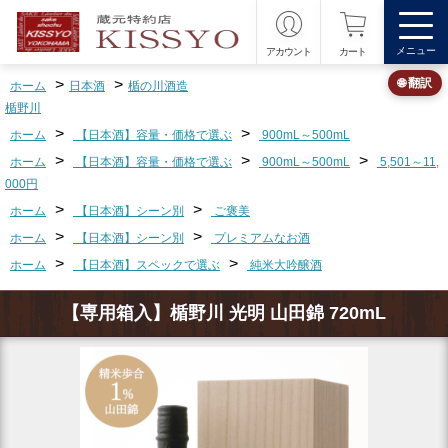
メニュー
アカウント
カート
>
>
🌐 翻訳
ホーム
日本酒
楯の川酒造
楯野川
>
>
ホーム
【日本酒】容量・価格で選ぶ
900mL～500mL
>
>
>
ホーム
【日本酒】容量・価格で選ぶ
900mL～500mL
5,501～11,
000円
>
>
ホーム
【日本酒】シーン別
ご褒美
>
>
ホーム
【日本酒】シーン別
プレミアムなお酒
>
>
ホーム
【日本酒】スペックで選ぶ
純米大吟醸酒
【専用箱入】楯野川 光明 山田錦 720mL