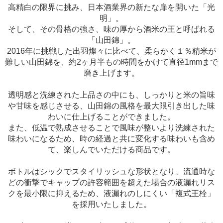
高精白の限界に挑み、日本酒業界の新たな扉を開いた「光
明」。
そして、その骨格の強さ、味の厚から酒米の王と呼ばれる
「山田錦」。
2016年に挑戦した出羽燦々に比べて、柔らかく１％精米が
難しい山田錦を、約2ヶ月半もの時間をかけて直径1mmまで
磨き上げます。
透明感と洗練された上品さの中にも、しっかりと米の旨味
や甘味を感じさせる、山田錦の風格を最大限引き出した味
わいに仕上げることができました。
また、低温で熟成させることで風味が整いより洗練された
味わいになるため、時の経過と共に変化する味わいも含め
て、楽しんでいただける商品です。
ボトルはシックでスタイリッシュな形状となり、流通時な
どの衝撃でキャップの許容範囲を超えた場合の液漏れリス
クを最小限に抑えるため、液漏れのしにくい「複式王栓」
を採用いたしました。