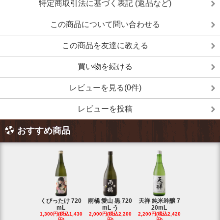
特定商取引法に基づく表記 (返品など)
この商品について問い合わせる
この商品を友達に教える
買い物を続ける
レビューを見る(0件)
レビューを投稿
おすすめ商品
くびったけ 720
雨橘 愛山 黒 720
天祥 純米吟醸 7
mL
mL う
20mL
1,300円(税込1,430
2,000円(税込2,200
2,200円(税込2,420
円)
円)
円)