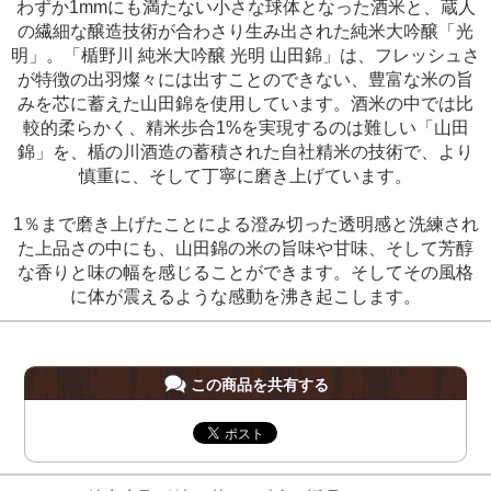
わずか1mmにも満たない小さな球体となった酒米と、蔵人
の繊細な醸造技術が合わさり生み出された純米大吟醸「光
明」。「楯野川 純米大吟醸 光明 山田錦」は、フレッシュさ
が特徴の出羽燦々には出すことのできない、豊富な米の旨
みを芯に蓄えた山田錦を使用しています。酒米の中では比
較的柔らかく、精米歩合1%を実現するのは難しい「山田
錦」を、楯の川酒造の蓄積された自社精米の技術で、より
慎重に、そして丁寧に磨き上げています。
1％まで磨き上げたことによる澄み切った透明感と洗練され
た上品さの中にも、山田錦の米の旨味や甘味、そして芳醇
な香りと味の幅を感じることができます。そしてその風格
に体が震えるような感動を沸き起こします。
この商品を共有する