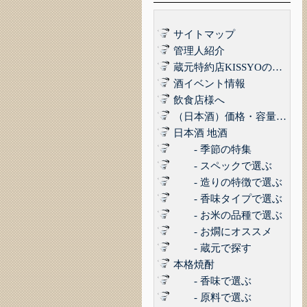
サイトマップ
管理人紹介
蔵元特約店KISSYOの品質管理について｜最高の品質でお届けするために
酒イベント情報
飲食店様へ
（日本酒）価格・容量で選ぶ
日本酒 地酒
- 季節の特集
- スペックで選ぶ
- 造りの特徴で選ぶ
- 香味タイプで選ぶ
- お米の品種で選ぶ
- お燗にオススメ
- 蔵元で探す
本格焼酎
- 香味で選ぶ
- 原料で選ぶ