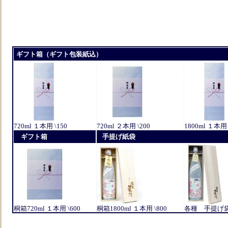
ギフト箱（ギフト包装紙込）
720ml １本用 \150
720ml ２本用 \200
1800ml １本用 
ギフト箱
手提げ紙袋
桐箱720ml １本用 \600
桐箱1800ml １本用 \800
各種 手提げ袋 