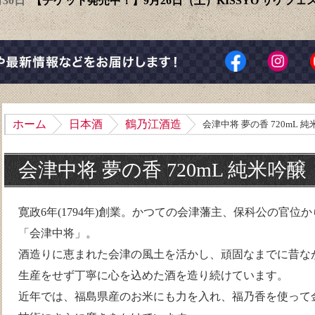
6月30日
【チケット発売中！】9月26日（土）KISSYO サケフ
ホーム
日本酒
鶴乃江酒造
会津中将 夢の香 720mL 
会津中将 夢の香 720mL 純米吟醸
寛政6年(1794年)創業。かつての会津藩主、保科公の官位
「会津中将」。
酒造りに恵まれた会津の風土を活かし、頑固なまでに昔な
生産をせず丁寧に心を込めた酒を造り続けています。
近年では、福島県産のお米にも力を入れ、福乃香を使って