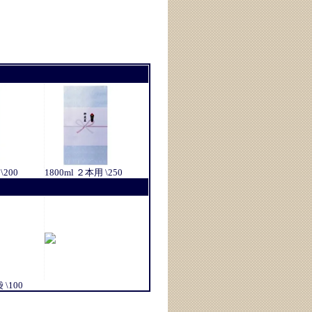
\200
1800ml ２本用 \250
\100