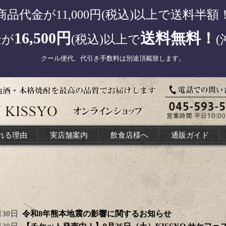
商品代金が11,000円(税込)以上で送料半額
16,500円
送料無料！
金が
(税込)以上で
(
クール便代、代引き手数料は別途頂戴致します。
れる理由
実店舗案内
飲食店様へ
通販ガイド
7月30日
令和8年熊本地震の影響に関するお知らせ