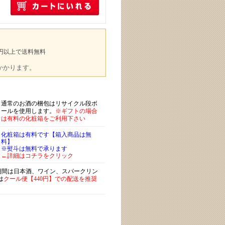
00円以上で送料無料
途かかります。
通常のお酒の梱包はリサイクル段ボ
ールを使用します。
※ギフトの場合
は有料の化粧箱をご利用下さい
化粧箱は有料です【箱入商品は無
料】
※熨斗は無料で承ります
←詳細はコチラをクリック
)期間は日本酒、ワイン、スパークリン
は
クール便【440円】での配送を推奨