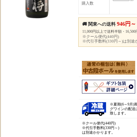
購入数
946円～
🚚 関東への送料
11,000円以上で送料半額・16,5
※クール便代(440円)
※代引手数料(330円～)は別
※
夏期(6～9月
グワインの配送
致します。
※クール便代(440円)
※代引手数料(330円～)
は別途かかります。