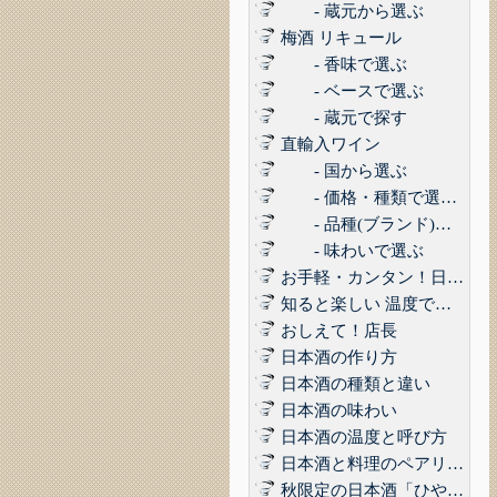
- 蔵元から選ぶ
梅酒 リキュール
- 香味で選ぶ
- ベースで選ぶ
- 蔵元で探す
直輸入ワイン
- 国から選ぶ
- 価格・種類で選ぶ(赤,白,ロゼ,スパークリング)
- 品種(ブランド)で選ぶ
- 味わいで選ぶ
お手軽・カンタン！日本酒に合うコンビニおつまみ3選 Vol.1
知ると楽しい 温度で楽しむ日本酒
おしえて！店長
日本酒の作り方
日本酒の種類と違い
日本酒の味わい
日本酒の温度と呼び方
日本酒と料理のペアリング
秋限定の日本酒「ひやおろし」