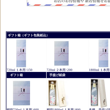
ギフト箱（ギフト包装紙込）
720ml １本用 \150
720ml ２本用 \200
1800ml １本用 
ギフト箱
手提げ紙袋
桐箱720ml １本用 \600
桐箱1800ml １本用 \800
各種 手提げ袋 