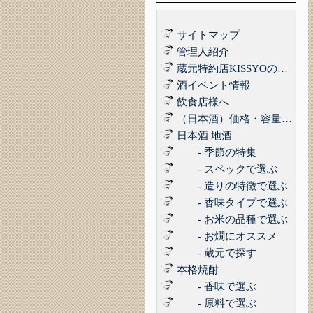
サイトマップ
管理人紹介
蔵元特約店KISSYOの品質管理について｜最高の品質でお届けするために
酒イベント情報
飲食店様へ
（日本酒）価格・容量で選ぶ
日本酒 地酒
- 季節の特集
- スペックで選ぶ
- 造りの特徴で選ぶ
- 香味タイプで選ぶ
- お米の品種で選ぶ
- お燗にオススメ
- 蔵元で探す
本格焼酎
- 香味で選ぶ
- 原料で選ぶ