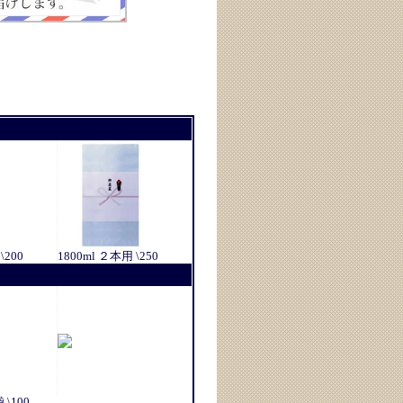
\200
1800ml ２本用 \250
\100