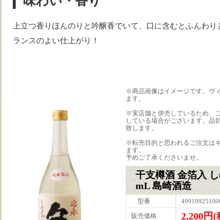
味わい・香り
上立つ香りほんのりと吟醸香でいて、口に含むとふんわり
ランスのよい仕上がり！
※商品画像はイメージです。ヴ
ます。
※実店舗と併売しているため、
している場合がございます。品
致します。
※転売目的と思われるご注文は
ます。
予めご了承くださいませ。
干支樽酒 金箔入 し
mL 島崎酒造
型番
49910925100
2,200円
販売価格