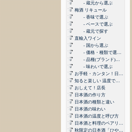
- 蔵元から選ぶ
梅酒 リキュール
- 香味で選ぶ
- ベースで選ぶ
- 蔵元で探す
直輸入ワイン
- 国から選ぶ
- 価格・種類で選ぶ(赤,白,ロゼ,スパークリング)
- 品種(ブランド)で選ぶ
- 味わいで選ぶ
お手軽・カンタン！日本酒に合うコンビニおつまみ3選 Vol.1
知ると楽しい 温度で楽しむ日本酒
おしえて！店長
日本酒の作り方
日本酒の種類と違い
日本酒の味わい
日本酒の温度と呼び方
日本酒と料理のペアリング
秋限定の日本酒「ひやおろし」