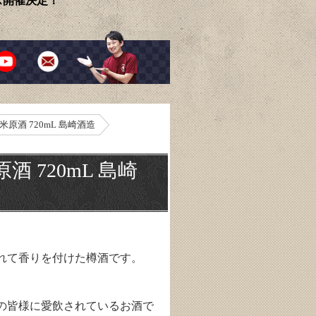
ェス開催決定！
原酒 720mL 島崎酒造
 720mL 島崎
れて香りを付けた樽酒です。
の皆様に愛飲されているお酒で