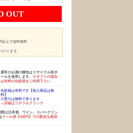
D OUT
00円以上で送料無料
途かかります。
通常のお酒の梱包はリサイクル段ボ
ールを使用します。
※ギフトの場合
は有料の化粧箱をご利用下さい
化粧箱は有料です【箱入商品は無
料】
※熨斗は無料で承ります
←詳細はコチラをクリック
)期間は日本酒、ワイン、スパークリン
は
クール便【440円】での配送を推奨