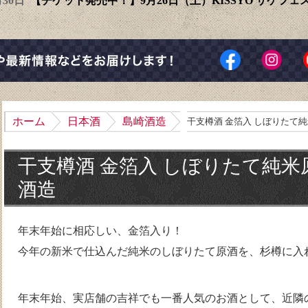
6月30日
【チケット発売中！】9月26日（土）KISSYO サケフ
ホーム
日本酒
島崎酒造
干支樽酒 金箔入 しぼりたて純米
干支樽酒 金箔入 しぼりたて純米原酒
酒造
年末年始に相応しい、金箔入り！
今年の新米で仕込んだ純米のしぼりたて原酒を、杉樽に入
年末年始、実店舗の吉祥でも一番人気のお酒として、近隣