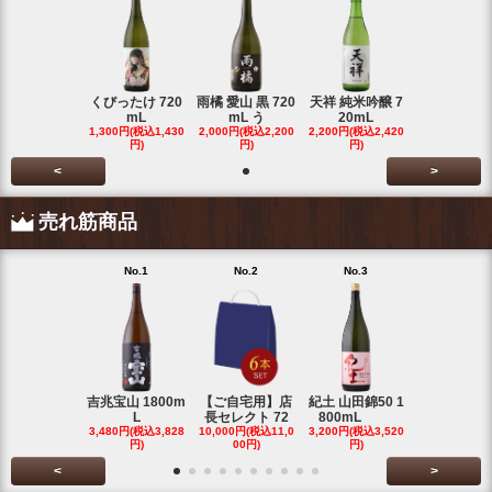
くびったけ 720
雨橘 愛山 黒 720
天祥 純米吟醸 7
mL
mL う
20mL
1,300円(税込1,430
2,000円(税込2,200
2,200円(税込2,420
円)
円)
円)
<
>
売れ筋商品
No.1
No.2
No.3
No.4
吉兆宝山 1800m
【ご自宅用】店
紀土 山田錦50 1
富乃宝山 18
L
長セレクト 72
800mL
L 芋 2
3,480円(税込3,828
10,000円(税込11,0
3,200円(税込3,520
3,480円(税込3
円)
00円)
円)
円)
<
>