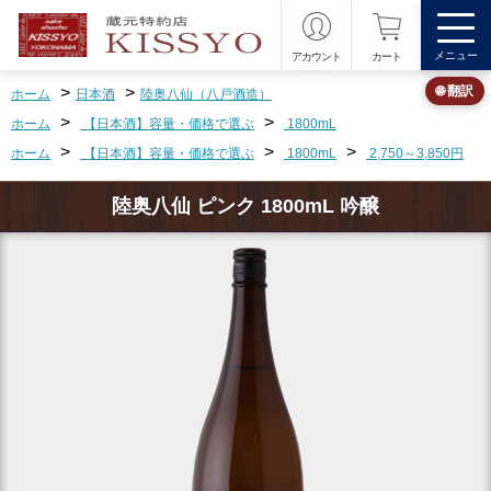
メニュー
アカウント
カート
>
>
🌐 翻訳
ホーム
日本酒
陸奥八仙（八戸酒造）
>
>
ホーム
【日本酒】容量・価格で選ぶ
1800mL
>
>
>
ホーム
【日本酒】容量・価格で選ぶ
1800mL
2,750～3,850円
陸奥八仙 ピンク 1800mL 吟醸