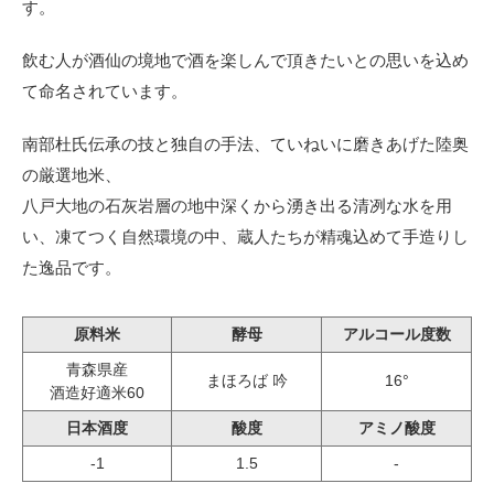
す。
飲む人が酒仙の境地で酒を楽しんで頂きたいとの思いを込め
て命名されています。
南部杜氏伝承の技と独自の手法、ていねいに磨きあげた陸奥
の厳選地米、
八戸大地の石灰岩層の地中深くから湧き出る清冽な水を用
い、凍てつく自然環境の中、蔵人たちが精魂込めて手造りし
た逸品です。
原料米
酵母
アルコール度数
青森県産
まほろば 吟
16°
酒造好適米60
日本酒度
酸度
アミノ酸度
-1
1.5
-